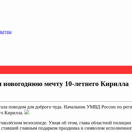
льтура
 новогоднюю мечту 10‑летнего Кирилла
тала поводом для доброго чуда. Начальник УМВД России по рег
го Кирилла.
ухколёсном велосипеде. Узнав об этом, глава областной полици
 ставший главным подарком праздника и символом исполненног