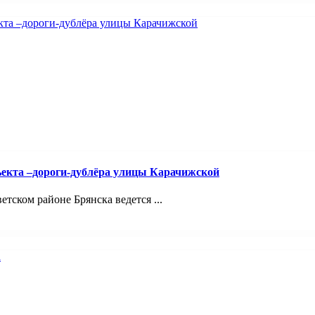
ъекта –дороги-дублёра улицы Карачижской
ском районе Брянска ведется ...