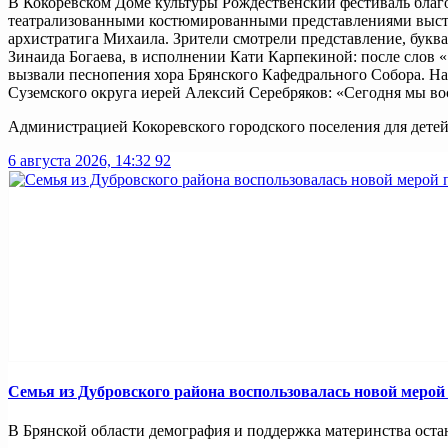
В Кокоревском Доме культуры Рождественский фестиваль благ
театрализованными костюмированными представлениями высту
архистратига Михаила. Зрители смотрели представление, букв
Зинаида Богаева, в исполнении Кати Карпекиной: после слов
вызвали песнопения хора Брянского Кафедрального Собора. На
Суземского округа иерей Алексий Серебряков: «Сегодня мы во
Администрацией Кокоревского городского поселения для дете
6 августа 2026, 14:32
92
Семья из Дубровского района воспользовалась новой меро
В Брянской области демография и поддержка материнства оста