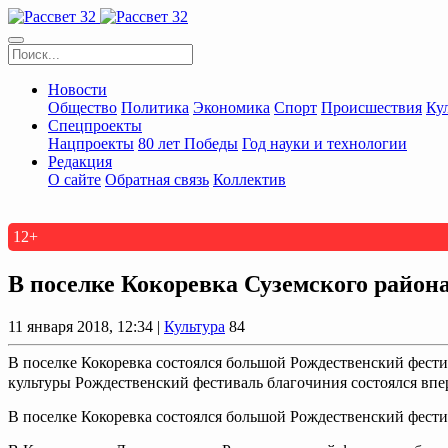
Новости
Общество
Политика
Экономика
Спорт
Происшествия
Ку
Спецпроекты
Нацпроекты
80 лет Победы
Год науки и технологии
Редакция
О сайте
Обратная связь
Коллектив
12+
В поселке Кокоревка Суземского район
11 января 2018, 12:34 |
Культура
84
В поселке Кокоревка состоялся большой Рождественский фести
культуры Рождественский фестиваль благочиния состоялся впер
В поселке Кокоревка состоялся большой Рождественский фести