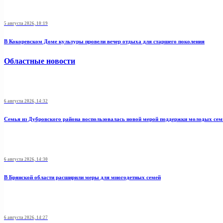
5 августа 2026, 10:19
В Кокоревском Доме культуры провели вечер отдыха для старшего поколения
Областные новости
6 августа 2026, 14:32
Семья из Дубровского района воспользовалась новой мерой поддержки молодых се
6 августа 2026, 14:30
В Брянской области расширили меры для многодетных семей
6 августа 2026, 14:27