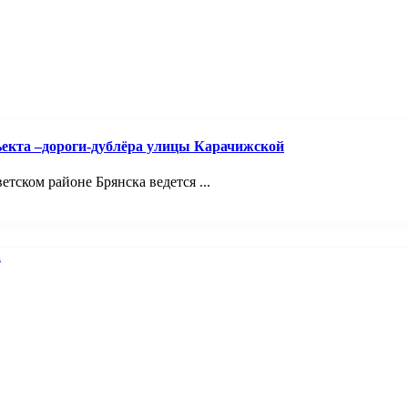
ъекта –дороги-дублёра улицы Карачижской
ском районе Брянска ведется ...