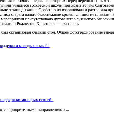
очиния состоялся впервые в истории! Перед переполненным зал
пили учащиеся воскресной школы при храме во имя благоверно
ально затаив дыхание. Особенно их взволновала и растрогала пр
 «…под старым пальто белоснежные крылья…» многие плакали. 
 мероприятии присутствовало духовенство суземского благочин
схвалили Рождество Христово» — сказал он.
й был организован сладкий стол. Общее фотографирование заве
й поддержки молодых семьей
ются приоритетными направлениями ...