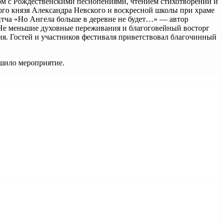
ом с Рождественскими песнопениями, чтением стихотворений и
го князя Александра Невского и воскресной школы при храме
итча «Но Ангела больше в деревне не будет…» — автор
Не меньшие духовные переживания и благоговейный восторг
ия. Гостей и участников фестиваля приветствовал благочинный
ршило мероприятие.