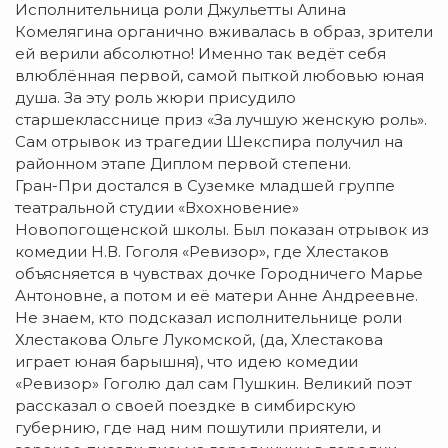
Исполнительница роли Джульетты Алина
Комелягина органично вживалась в образ, зрители
ей верили абсолютно! Именно так ведёт себя
влюблённая первой, самой пыткой любовью юная
душа. За эту роль жюри присудило
старшекласснице приз «За лучшую женскую роль».
Сам отрывок из трагедии Шекспира получил на
районном этапе Диплом первой степени.
Гран-При достался в Суземке младшей группе
театральной студии «Вхохновение»
Новопогощенской школы. Был показан отрывок из
комедии Н.В. Гоголя «Ревизор», где Хлестаков
объясняется в чувствах дочке Городничего Марье
Антоновне, а потом и её матери Анне Андреевне.
Не знаем, кто подсказал исполнительнице роли
Хлестакова Ольге Лукомской, (да, Хлестакова
играет юная барышня), что идею комедии
«Ревизор» Гоголю дал сам Пушкин. Великий поэт
рассказал о своей поездке в симбирскую
губернию, где над ним пошутили приятели, и