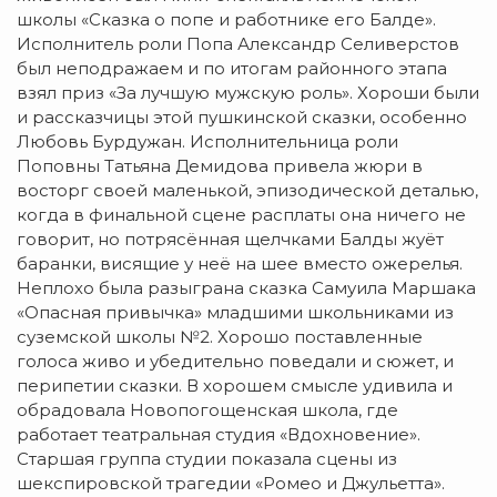
школы «Сказка о попе и работнике его Балде».
Исполнитель роли Попа Александр Селиверстов
был неподражаем и по итогам районного этапа
взял приз «За лучшую мужскую роль». Хороши были
и рассказчицы этой пушкинской сказки, особенно
Любовь Бурдужан. Исполнительница роли
Поповны Татьяна Демидова привела жюри в
восторг своей маленькой, эпизодической деталью,
когда в финальной сцене расплаты она ничего не
говорит, но потрясённая щелчками Балды жуёт
баранки, висящие у неё на шее вместо ожерелья.
Неплохо была разыграна сказка Самуила Маршака
«Опасная привычка» младшими школьниками из
суземской школы №2. Хорошо поставленные
голоса живо и убедительно поведали и сюжет, и
перипетии сказки. В хорошем смысле удивила и
обрадовала Новопогощенская школа, где
работает театральная студия «Вдохновение».
Старшая группа студии показала сцены из
шекспировской трагедии «Ромео и Джульетта».