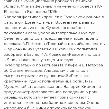
заявки из муниципальных районов Брянской
области. Финал фестиваля намечено провести 18-
19 апреля в Брянском ТЮЗе.
5 апреля фестиваль прошёл в Суземском районе в
районном Доме культуры. Восемь театральных
коллективов из школ Суземского района
показывали свой уровень театральной культуры.
Селеченская школа представила инсценировку
рассказа А.П. Чехова «Толстый и тонкий», коллектив
«Гармония» из Суземской школы №2 попытался
изобразить басню И.А. Крылова «Квартет», школа
№1 показала вольную сценическую
интерпретацию по мотивам И. Ильфа и Е. Петрова
об Остапе Бендере. Алешковичская школа
сыграла отрывок из пушкинской «Барышни-
крестьянки», где исполнительница роли Лизы
Муромской старшеклассница Валерия Кириенко
продемонстрировала точное попадание в роль
барышни, которая мечтает познакомиться с
интересным молодым барином-соседом. Очень
живописен был мини-спектакль Холмечской