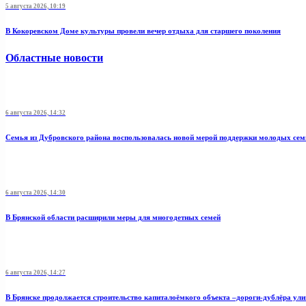
5 августа 2026, 10:19
В Кокоревском Доме культуры провели вечер отдыха для старшего поколения
Областные новости
6 августа 2026, 14:32
Семья из Дубровского района воспользовалась новой мерой поддержки молодых се
6 августа 2026, 14:30
В Брянской области расширили меры для многодетных семей
6 августа 2026, 14:27
В Брянске продолжается строительство капиталоёмкого объекта –дороги-дублёра у