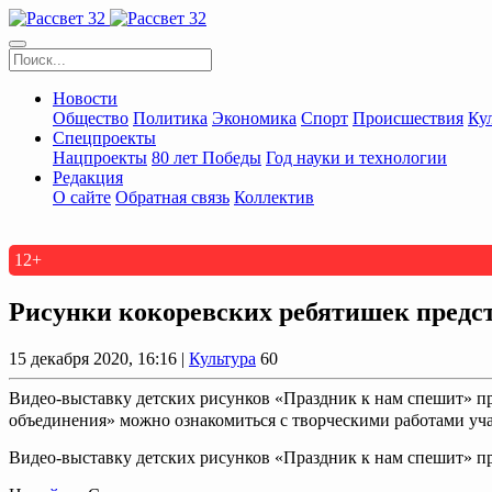
Новости
Общество
Политика
Экономика
Спорт
Происшествия
Ку
Спецпроекты
Нацпроекты
80 лет Победы
Год науки и технологии
Редакция
О сайте
Обратная связь
Коллектив
12+
Рисунки кокоревских ребятишек предс
15 декабря 2020, 16:16 |
Культура
60
Видео-выставку детских рисунков «Праздник к нам спешит» пр
объединения» можно ознакомиться с творческими работами уча
Видео-выставку детских рисунков «Праздник к нам спешит» п