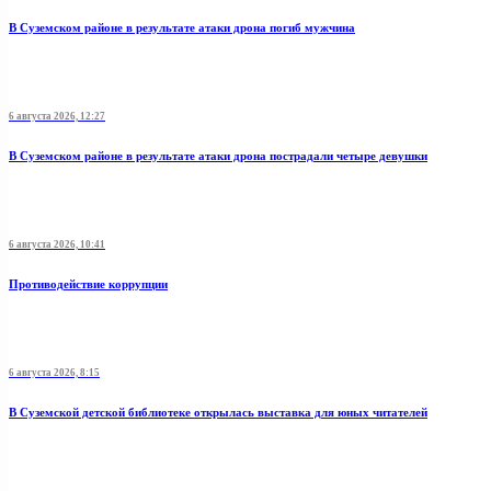
В Суземском районе в результате атаки дрона погиб мужчина
6 августа 2026, 12:27
В Суземском районе в результате атаки дрона пострадали четыре девушки
6 августа 2026, 10:41
Противодействие коррупции
6 августа 2026, 8:15
В Суземской детской библиотеке открылась выставка для юных читателей