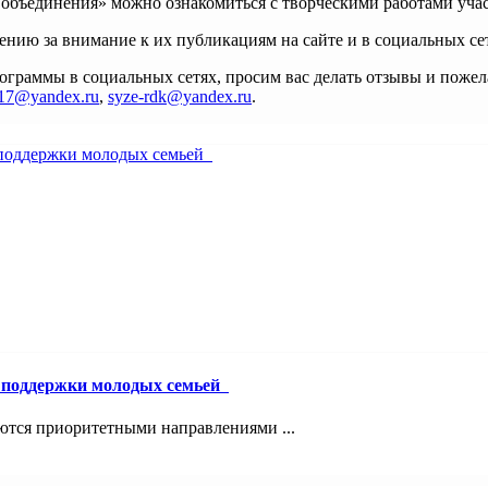
 объединения» можно ознакомиться с творческими работами уч
нию за внимание к их публикациям на сайте и в социальных се
ограммы в социальных сетях, просим вас делать отзывы и поже
017@yandex.ru
,
syze-rdk@yandex.ru
.
й поддержки молодых семьей
ются приоритетными направлениями ...