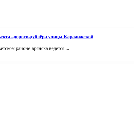
ъекта –дороги-дублёра улицы Карачижской
ском районе Брянска ведется ...