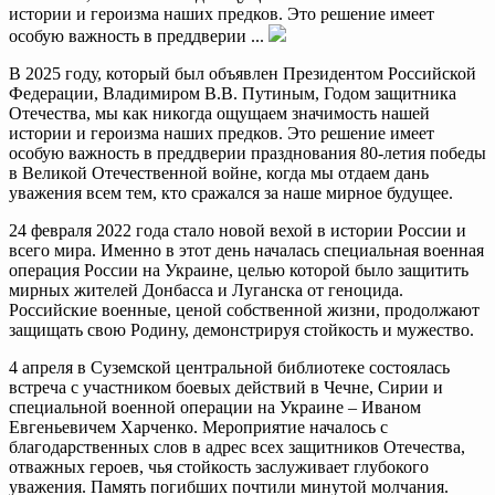
истории и героизма наших предков. Это решение имеет
особую важность в преддверии ...
В 2025 году, который был объявлен Президентом Российской
Федерации, Владимиром В.В. Путиным, Годом защитника
Отечества, мы как никогда ощущаем значимость нашей
истории и героизма наших предков. Это решение имеет
особую важность в преддверии празднования 80-летия победы
в Великой Отечественной войне, когда мы отдаем дань
уважения всем тем, кто сражался за наше мирное будущее.
24 февраля 2022 года стало новой вехой в истории России и
всего мира. Именно в этот день началась специальная военная
операция России на Украине, целью которой было защитить
мирных жителей Донбасса и Луганска от геноцида.
Российские военные, ценой собственной жизни, продолжают
защищать свою Родину, демонстрируя стойкость и мужество.
4 апреля в Суземской центральной библиотеке состоялась
встреча с участником боевых действий в Чечне, Сирии и
специальной военной операции на Украине – Иваном
Евгеньевичем Харченко. Мероприятие началось с
благодарственных слов в адрес всех защитников Отечества,
отважных героев, чья стойкость заслуживает глубокого
уважения. Память погибших почтили минутой молчания.