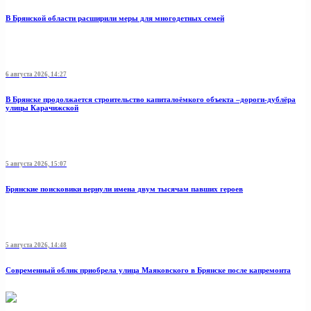
В Брянской области расширили меры для многодетных семей
6 августа 2026, 14:27
В Брянске продолжается строительство капиталоёмкого объекта –дороги-дублёра
улицы Карачижской
5 августа 2026, 15:07
Брянские поисковики вернули имена двум тысячам павших героев
5 августа 2026, 14:48
Современный облик приобрела улица Маяковского в Брянске после капремонта