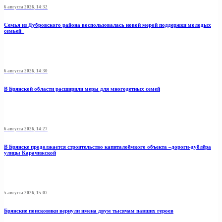
6 августа 2026, 14:32
Семья из Дубровского района воспользовалась новой мерой поддержки молодых
семьей
6 августа 2026, 14:30
В Брянской области расширили меры для многодетных семей
6 августа 2026, 14:27
В Брянске продолжается строительство капиталоёмкого объекта –дороги-дублёра
улицы Карачижской
5 августа 2026, 15:07
Брянские поисковики вернули имена двум тысячам павших героев