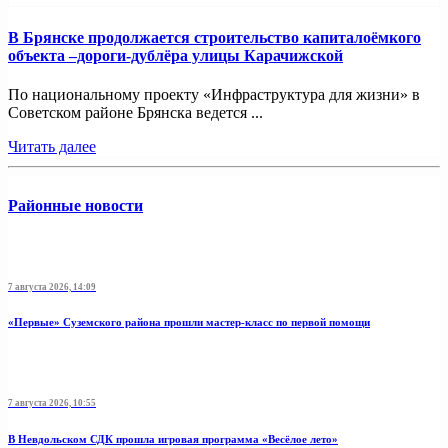
В Брянске продолжается строительство капиталоёмкого
объекта –дороги-дублёра улицы Карачижской
По национальному проекту «Инфраструктура для жизни» в
Советском районе Брянска ведется ...
Читать далее
Районные новости
7 августа 2026, 14:09
«Первые» Суземского района прошли мастер-класс по первой помощи
7 августа 2026, 10:55
В Невдольском СДК прошла игровая программа «Весёлое лето»