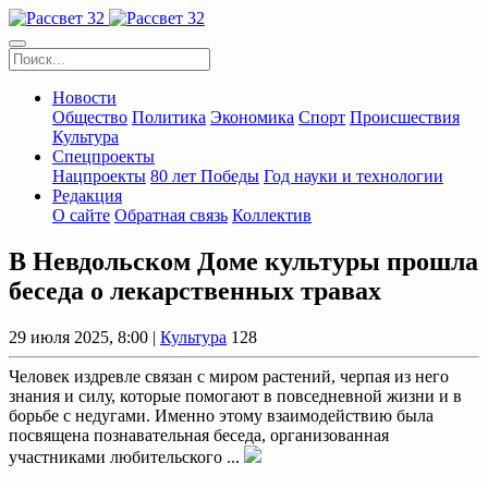
Новости
Общество
Политика
Экономика
Спорт
Происшествия
Культура
Спецпроекты
Нацпроекты
80 лет Победы
Год науки и технологии
Редакция
О сайте
Обратная связь
Коллектив
В Невдольском Доме культуры прошла
беседа о лекарственных травах
29 июля 2025, 8:00 |
Культура
128
Человек издревле связан с миром растений, черпая из него
знания и силу, которые помогают в повседневной жизни и в
борьбе с недугами. Именно этому взаимодействию была
посвящена познавательная беседа, организованная
участниками любительского ...