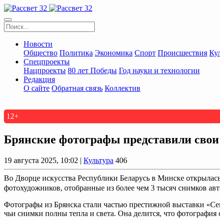
Новости
Общество
Политика
Экономика
Спорт
Происшествия
Ку
Спецпроекты
Нацпроекты
80 лет Победы
Год науки и технологии
Редакция
О сайте
Обратная связь
Коллектив
12+
Брянские фотографы представили свои
19 августа 2025, 10:02 |
Культура
406
Во Дворце искусства Республики Беларусь в Минске открылась
фотохудожников, отобранные из более чем 3 тысяч снимков авт
Фотографы из Брянска стали частью престижной выставки «Се
чьи снимки полны тепла и света. Она делится, что фотография