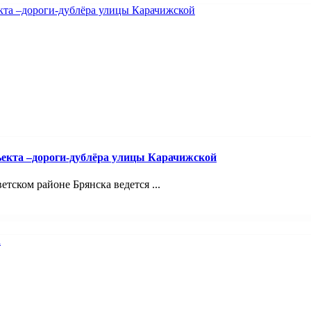
ъекта –дороги-дублёра улицы Карачижской
ском районе Брянска ведется ...