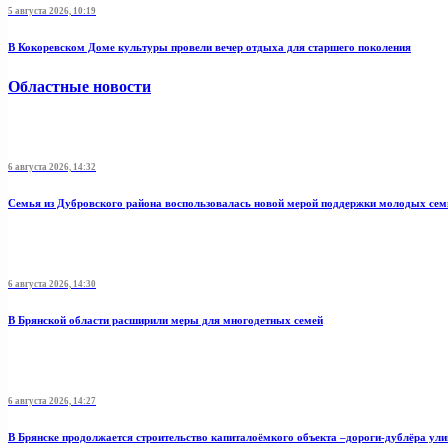
5 августа 2026, 10:19
В Кокоревском Доме культуры провели вечер отдыха для старшего поколения
Областные новости
6 августа 2026, 14:32
Семья из Дубровского района воспользовалась новой мерой поддержки молодых се
6 августа 2026, 14:30
В Брянской области расширили меры для многодетных семей
6 августа 2026, 14:27
В Брянске продолжается строительство капиталоёмкого объекта –дороги-дублёра у