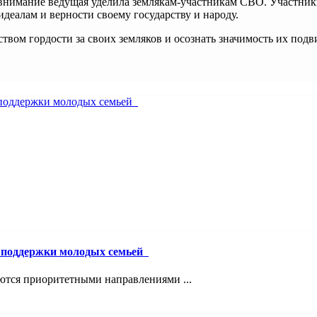
нимание ведущая уделила землякам-участникам СВО. Участники 
деалам и верности своему государству и народу.
вом гордости за своих земляков и осознать значимость их подв
й поддержки молодых семьей
ются приоритетными направлениями ...