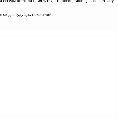
беседы почтили память тех, кто погиб, защищая свою страну
игов для будущих поколений.