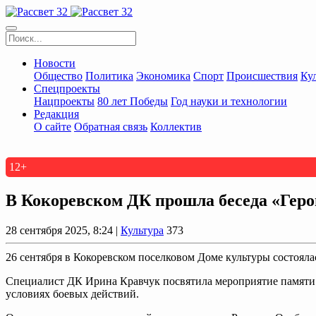
Новости
Общество
Политика
Экономика
Спорт
Происшествия
Ку
Спецпроекты
Нацпроекты
80 лет Победы
Год науки и технологии
Редакция
О сайте
Обратная связь
Коллектив
12+
В Кокоревском ДК прошла беседа «Гер
28 сентября 2025, 8:24 |
Культура
373
26 сентября в Кокоревском поселковом Доме культуры состояла
Специалист ДК Ирина Кравчук посвятила мероприятие памяти 
условиях боевых действий.