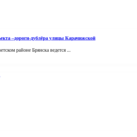
ъекта –дороги-дублёра улицы Карачижской
ском районе Брянска ведется ...