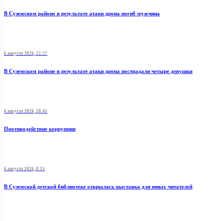
В Суземском районе в результате атаки дрона погиб мужчина
6 августа 2026, 12:27
В Суземском районе в результате атаки дрона пострадали четыре девушки
6 августа 2026, 10:41
Противодействие коррупции
6 августа 2026, 8:15
В Суземской детской библиотеке открылась выставка для юных читателей