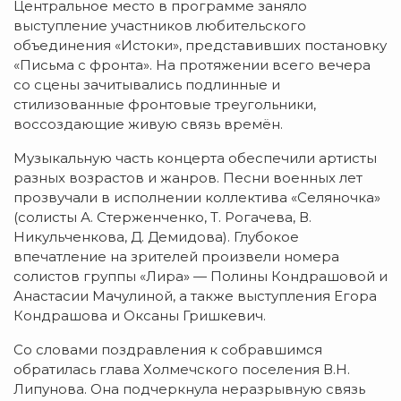
Центральное место в программе заняло
выступление участников любительского
объединения «Истоки», представивших постановку
«Письма с фронта». На протяжении всего вечера
со сцены зачитывались подлинные и
стилизованные фронтовые треугольники,
воссоздающие живую связь времён.
Музыкальную часть концерта обеспечили артисты
разных возрастов и жанров. Песни военных лет
прозвучали в исполнении коллектива «Селяночка»
(солисты А. Стерженченко, Т. Рогачева, В.
Никульченкова, Д. Демидова). Глубокое
впечатление на зрителей произвели номера
солистов группы «Лира» — Полины Кондрашовой и
Анастасии Мачулиной, а также выступления Егора
Кондрашова и Оксаны Гришкевич.
Со словами поздравления к собравшимся
обратилась глава Холмечского поселения В.Н.
Липунова. Она подчеркнула неразрывную связь