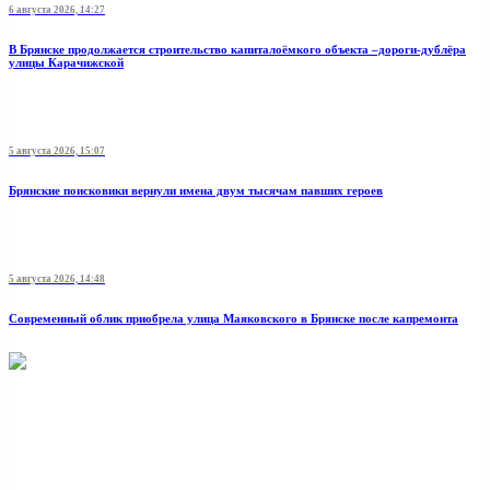
6 августа 2026, 14:27
В Брянске продолжается строительство капиталоёмкого объекта –дороги-дублёра
улицы Карачижской
5 августа 2026, 15:07
Брянские поисковики вернули имена двум тысячам павших героев
5 августа 2026, 14:48
Современный облик приобрела улица Маяковского в Брянске после капремонта