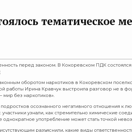
тоялось тематическое м
енность перед законом. В Кокоревском ПДК состоялся
конным оборотом наркотиков в Кокоревском поселков
й работы Ирина Кравчук выстроила разговор не в фор
— мир без наркотиков».
 подростков осознанного негативного отношения к л
: участники узнали, как стремительно химические со
е однократное употребление может стать точкой невоз
рисутствующим разъяснили, какие виды ответственно