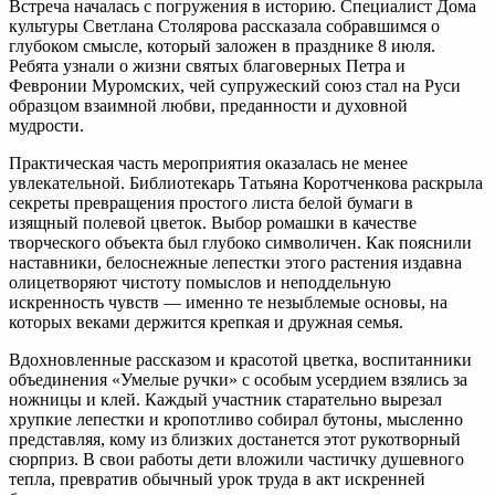
Встреча началась с погружения в историю. Специалист Дома
культуры Светлана Столярова рассказала собравшимся о
глубоком смысле, который заложен в празднике 8 июля.
Ребята узнали о жизни святых благоверных Петра и
Февронии Муромских, чей супружеский союз стал на Руси
образцом взаимной любви, преданности и духовной
мудрости.
Практическая часть мероприятия оказалась не менее
увлекательной. Библиотекарь Татьяна Коротченкова раскрыла
секреты превращения простого листа белой бумаги в
изящный полевой цветок. Выбор ромашки в качестве
творческого объекта был глубоко символичен. Как пояснили
наставники, белоснежные лепестки этого растения издавна
олицетворяют чистоту помыслов и неподдельную
искренность чувств — именно те незыблемые основы, на
которых веками держится крепкая и дружная семья.
Вдохновленные рассказом и красотой цветка, воспитанники
объединения «Умелые ручки» с особым усердием взялись за
ножницы и клей. Каждый участник старательно вырезал
хрупкие лепестки и кропотливо собирал бутоны, мысленно
представляя, кому из близких достанется этот рукотворный
сюрприз. В свои работы дети вложили частичку душевного
тепла, превратив обычный урок труда в акт искренней