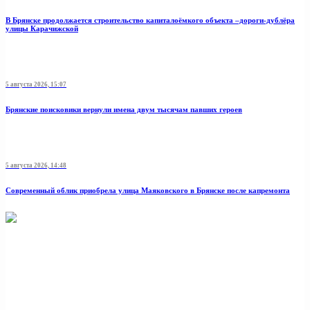
В Брянске продолжается строительство капиталоёмкого объекта –дороги-дублёра
улицы Карачижской
5 августа 2026, 15:07
Брянские поисковики вернули имена двум тысячам павших героев
5 августа 2026, 14:48
Современный облик приобрела улица Маяковского в Брянске после капремонта