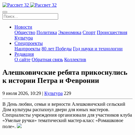
Новости
Общество
Политика
Экономика
Спорт
Происшествия
Культура
Спецпроекты
Нацпроекты
80 лет Победы
Год науки и технологии
Редакция
О сайте
Обратная связь
Коллектив
Алешковичские ребята прикоснулись
к истории Петра и Февронии
9 июля 2026, 10:29 |
Культура
229
В День любви, семьи и верности Алешковичский сельский
Дом культуры распахнул двери для юных мастеров.
Специалисты учреждения организовали для участников клуба
«Умелые ручки» тематический мастер-класс «Ромашковое
поле».