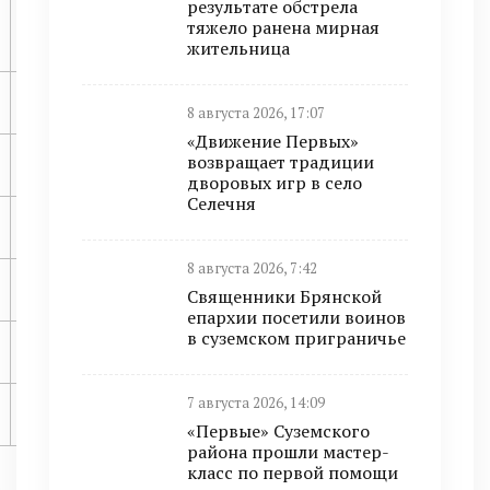
результате обстрела
113мин
150
тяжело ранена мирная
жительница
95мин
150
8 августа 2026, 17:07
«Движение Первых»
возвращает традиции
141мин
160
дворовых игр в село
Селечня
95мин
160
8 августа 2026, 7:42
141мин
170
Священники Брянской
епархии посетили воинов
в суземском приграничье
94мин
170
7 августа 2026, 14:09
«Первые» Суземского
района прошли мастер-
класс по первой помощи