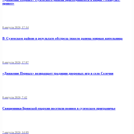
привет»
8 августа 2026, 17:14
В Суземском районе в результате обстрела тяжело ранена мирная жительница
8 августа 2026, 17:07
«Движение Первых» возвращает традиции дворовых игр в село Селечня
8 августа 2026, 7:42
Священники Брянской епархии посетили воинов в суземском приграничье
7 августа 2026, 14:09