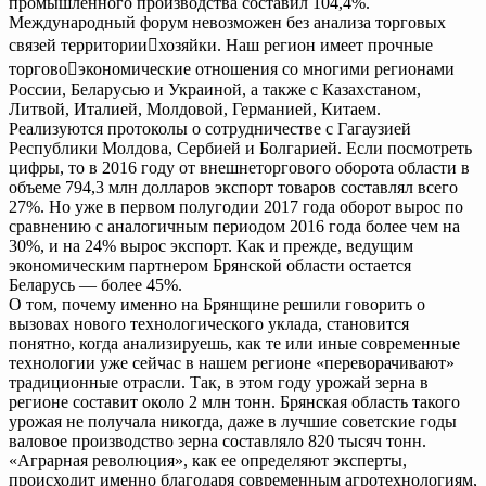
промышленного производства составил 104,4%.
Международный форум невозможен без анализа торговых
связей территориихозяйки. Наш регион имеет прочные
торговоэкономические отношения со многими регионами
России, Беларусью и Украиной, а также с Казахстаном,
Литвой, Италией, Молдовой, Германией, Китаем.
Реализуются протоколы о сотрудничестве с Гагаузией
Республики Молдова, Сербией и Болгарией. Если посмотреть
цифры, то в 2016 году от внешнеторгового оборота области в
объеме 794,3 млн долларов экспорт товаров составлял всего
27%. Но уже в первом полугодии 2017 года оборот вырос по
сравнению с аналогичным периодом 2016 года более чем на
30%, и на 24% вырос экспорт. Как и прежде, ведущим
экономическим партнером Брянской области остается
Беларусь — более 45%.
О том, почему именно на Брянщине решили говорить о
вызовах нового технологического уклада, становится
понятно, когда анализируешь, как те или иные современные
технологии уже сейчас в нашем регионе «переворачивают»
традиционные отрасли. Так, в этом году урожай зерна в
регионе составит около 2 млн тонн. Брянская область такого
урожая не получала никогда, даже в лучшие советские годы
валовое производство зерна составляло 820 тысяч тонн.
«Аграрная революция», как ее определяют эксперты,
происходит именно благодаря современным агротехнологиям,