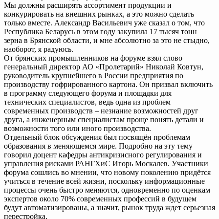
Мы должны расширять ассортимент продукции и
конкурировать на внешних рынках, а это можно сделать
только вместе. Александр Васильевич уже сказал о том, что
Республика Беларусь в этом году закупила 17 тысяч тонн
зерна в Брянской области, и мне абсолютно за это не стыдно,
наоборот, я радуюсь.
От брянских промышленников на форуме взял слово
генеральный директор АО «Пролетарий» Николай Ковтун,
руководитель крупнейшего в России предприятия по
производству гофрированного картона. Он призвал включить
в программу следующего форума и площадки для
технических специалистов, ведь одна из проблем
современных производств – незнание возможностей друг
друга, а инженерным специалистам проще понять детали и
возможности того или иного производства.
Отдельный блок обсуждения был посвящён проблемам
образования в меняющемся мире. Подробно на эту тему
говорил доцент кафедры антикризисного регулирования и
управления рисками РАНГХиС Игорь Москалев. Участники
форума сошлись во мнении, что новому поколению придётся
учиться в течение всей жизни, поскольку информационные
процессы очень быстро меняются, одновременно по оценкам
экспертов около 70% современных профессий в будущем
будут автоматизированы, а значит, рынок труда ждет серьезная
перестройка.