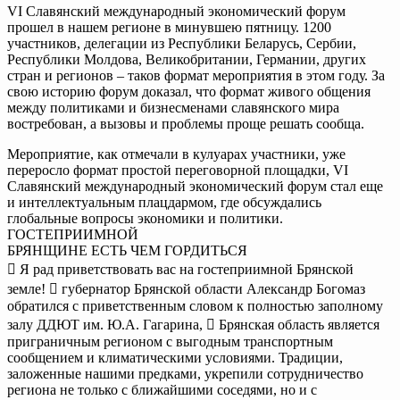
VI Славянский международный экономический форум
прошел в нашем регионе в минувшею пятницу. 1200
участников, делегации из Республики Беларусь, Сербии,
Республики Молдова, Великобритании, Германии, других
стран и регионов – таков формат мероприятия в этом году. За
свою историю форум доказал, что формат живого общения
между политиками и бизнесменами славянского мира
востребован, а вызовы и проблемы проще решать сообща.
Мероприятие, как отмечали в кулуарах участники, уже
переросло формат простой переговорной площадки, VI
Славянский международный экономический форум стал еще
и интеллектуальным плацдармом, где обсуждались
глобальные вопросы экономики и политики.
ГОСТЕПРИИМНОЙ
БРЯНЩИНЕ ЕСТЬ ЧЕМ ГОРДИТЬСЯ
 Я рад приветствовать вас на гостеприимной Брянской
земле!  губернатор Брянской области Александр Богомаз
обратился с приветственным словом к полностью заполному
залу ДДЮТ им. Ю.А. Гагарина,  Брянская область является
приграничным регионом с выгодным транспортным
сообщением и климатическими условиями. Традиции,
заложенные нашими предками, укрепили сотрудничество
региона не только с ближайшими соседями, но и с