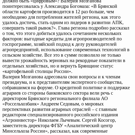
должно быть «цифровым»? Валерия Мозганова
поинтересовалась у Александра Богомаза: «В Брянской
области картофеля производится в 12 раз больше, чем
необходимо для потребления жителей региона, как этого
удалось достичь, стать одним из лидеров в развитии АПК,
совершить такой рывок?». Глава региона подробно рассказал
о том, что этого добиться удалось сочетанием нескольких
факторов: выгодные кредиты для агропроизводителей по
госпрограмме, хозяйский подход к делу руководителей
агропредприятий, использование современных технологий в
сельском хозяйстве. Все это в сумме позволило не только
вывести урожайность зерновых на рекордные показатели в
отдельных хозяйствах, но и вернуть Брянщине статус
«картофельной столицы России».
Валерия Мозганова адресовала свои вопросы и к членам
президиума, и к представителям экспертного сообщества,
собравшимся на форуме. О кредитной политике и поддержке
аграриев со стороны банковского сектора вели речь с
директором Брянского регионального филиала АО
«Россельхозбанк» Андреем Седовым, о мировых
перспективах развития аграрных отраслей – с главным
редактором специализированного российского издания
«Агроинвестор» Николаем Лычевым. Сергей Косогор,
заместитель директора ФГБУ «Аналитический центр
Минсельхоза России», рассказал, как современные