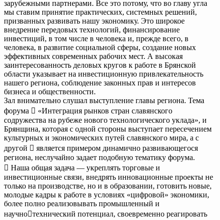
зарубежными партнерами. Все это потому, что во главу угла
мы ставим принятие практических, системных решений,
призванных развивать нашу экономику. Это широкое
внедрение передовых технологий, финансирование
инвестиций, в том числе в человека и, прежде всего, в
человека, в развитие социальной сферы, создание новых
эффективных современных рабочих мест. А высокая
заинтересованность деловых кругов к работе в Брянской
области указывает на инвестиционную привлекательность
нашего региона, соблюдение законных прав и интересов
бизнеса и общественности.
Зал внимательно слушал выступление главы региона. Тема
форума  «Интеграция рынков стран славянского
содружества на рубеже нового технологического уклада», и
Брянщина, которая с одной стороны выступает пересечением
культурных и экономических путей славянского мира, а с
другой  является примером динамично развивающегося
региона, неслучайно задает подобную тематику форума.
 Наша общая задача — укреплять торговые и
инвестиционные связи, внедрять инновационные проекты не
только на производстве, но и в образовании, готовить новые,
молодые кадры к работе в условиях «цифровой» экономики,
более полно реализовывать промышленный и
научнотехнический потенциал, своевременно реагировать