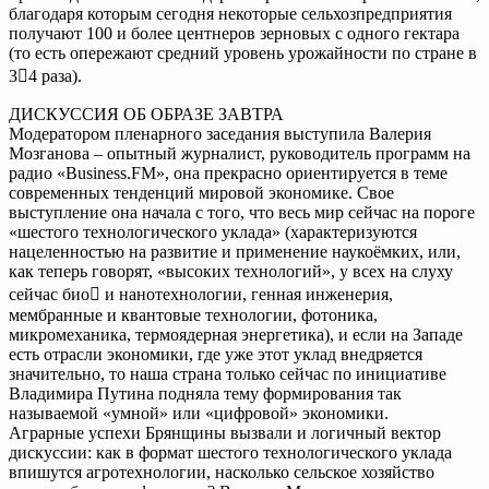
благодаря которым сегодня некоторые сельхозпредприятия
получают 100 и более центнеров зерновых с одного гектара
(то есть опережают средний уровень урожайности по стране в
34 раза).
ДИСКУССИЯ ОБ ОБРАЗЕ ЗАВТРА
Модератором пленарного заседания выступила Валерия
Мозганова – опытный журналист, руководитель программ на
радио «Business.FM», она прекрасно ориентируется в теме
современных тенденций мировой экономике. Свое
выступление она начала с того, что весь мир сейчас на пороге
«шестого технологического уклада» (характеризуются
нацеленностью на развитие и применение наукоёмких, или,
как теперь говорят, «высоких технологий», у всех на слуху
сейчас био и нанотехнологии, генная инженерия,
мембранные и квантовые технологии, фотоника,
микромеханика, термоядерная энергетика), и если на Западе
есть отрасли экономики, где уже этот уклад внедряется
значительно, то наша страна только сейчас по инициативе
Владимира Путина подняла тему формирования так
называемой «умной» или «цифровой» экономики.
Аграрные успехи Брянщины вызвали и логичный вектор
дискуссии: как в формат шестого технологического уклада
впишутся агротехнологии, насколько сельское хозяйство