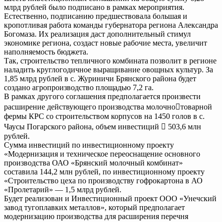
млрд рублей было подписано в рамках мероприятия.
Естественно, подписанию предшествовала большая и
кропотливая работа команды губернатора региона Александра
Богомаза. Их реализация даст дополнительный стимул
экономике региона, создаст новые рабочие места, увеличит
наполняемость бюджета.
Так, строительство тепличного комбината позволит в регионе
наладить круглогодичное выращивание овощных культур. За
1,85 млрд рублей в с. Журиничи Брянского района будет
создано агропроизводство площадью 7,2 га.
В рамках другого соглашения предполагается произвести
расширение действующего производства молочнотоварной
фермы КРС со строительством корпусов на 1450 голов в с.
Чаусы Погарского района, объем инвестиций  503,6 млн
рублей.
Сумма инвестиций по инвестиционному проекту
«Модернизация и техническое переоснащение основного
производства ОАО «Брянский молочный комбинат»
составила 144,2 млн рублей, по инвестиционному проекту
«Строительство цеха по производству гофрокартона в АО
«Пролетарий» — 1,5 млрд рублей.
Будет реализован и Инвестиционный проект ООО «Унечский
завод тугоплавких металлов», который предполагает
модернизацию производства для расширения перечня