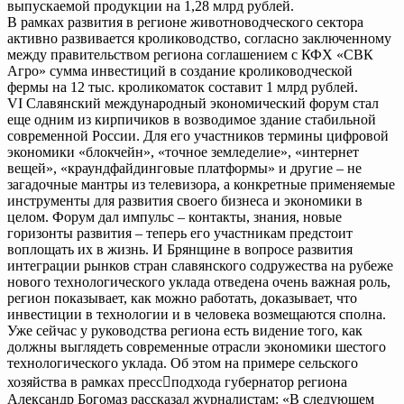
выпускаемой продукции на 1,28 млрд рублей.
В рамках развития в регионе животноводческого сектора
активно развивается кролиководство, согласно заключенному
между правительством региона соглашением с КФХ «СВК
Агро» сумма инвестиций в создание кролиководческой
фермы на 12 тыс. кроликоматок составит 1 млрд рублей.
VI Славянский международный экономический форум стал
еще одним из кирпичиков в возводимое здание стабильной
современной России. Для его участников термины цифровой
экономики «блокчейн», «точное земледелие», «интернет
вещей», «краундфайдинговые платформы» и другие – не
загадочные мантры из телевизора, а конкретные применяемые
инструменты для развития своего бизнеса и экономики в
целом. Форум дал импульс – контакты, знания, новые
горизонты развития – теперь его участникам предстоит
воплощать их в жизнь. И Брянщине в вопросе развития
интеграции рынков стран славянского содружества на рубеже
нового технологического уклада отведена очень важная роль,
регион показывает, как можно работать, доказывает, что
инвестиции в технологии и в человека возмещаются сполна.
Уже сейчас у руководства региона есть видение того, как
должны выглядеть современные отрасли экономики шестого
технологического уклада. Об этом на примере сельского
хозяйства в рамках прессподхода губернатор региона
Александр Богомаз рассказал журналистам: «В следующем