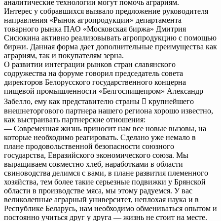
аналитические технологии могут помочь аграриям.
Интерес у собравшихся вызвало предложение руководителя
направления «Рынок агропродукции» департамента
товарного рынка ПАО «Московская биржа» Дмитрия
Сисюкина активно реализовывать агропродукцию с помощью
биржи. Данная форма дает дополнительные преимущества как
аграриям, так и покупателям зерна.
О развитии интеграции рынков стран славянского
содружества на форуме говорил председатель совета
директоров Белорусского государственного концерна
пищевой промышленности «Белгоспищепром» Александр
Забелло, ему как представителю страны  крупнейшего
внешнеторгового партнера нашего региона хорошо известно,
как выстраивать партнерские отношения:
— Современная жизнь приносит нам все новые вызовы, на
которые необходимо реагировать. Сделано уже немало в
плане продовольственной безопасности союзного
государства, Евразийского экономического союза. Мы
выращиваем совместно хлеб, наработками в области
свиноводства делимся с вами, в плане развития племенного
хозяйства, тем более такие серьезные подвижки у Брянской
области в производстве мяса, мы этому радуемся. У вас
великолепные аграрный университет, неплохая наука и в
Республике Беларусь, нам необходимо обмениваться опытом и
постоянно учиться друг у друга — жизнь не стоит на месте.