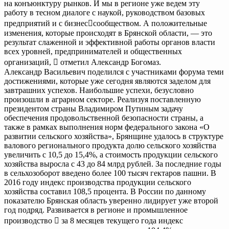
на конъюнктуру рынков. И мы в регионе уже ведем эту
работу в тесном диалоге с наукой, руководством базовых
предприятий и с бизнессообществом. А положительные
изменения, которые происходят в Брянской области, — это
результат слаженной и эффективной работы органов власти
всех уровней, предпринимателей и общественных
организаций,  отметил Александр Богомаз.
Александр Васильевич поделился с участниками форума теми
достижениями, которые уже сегодня являются заделом для
завтрашних успехов. Наибольшие успехи, безусловно
произошли в аграрном секторе. Реализуя поставленную
президентом страны Владимиром Путиным задачу
обеспечения продовольственной безопасности страны, а
также в рамках выполнения норм федерального закона «О
развитии сельского хозяйства», Брянщине удалось в структуре
валового регионального продукта долю сельского хозяйства
увеличить с 10,5 до 15,4%, а стоимость продукции сельского
хозяйства выросла с 43 до 84 млрд рублей. За последние годы
в сельхозоборот введено более 100 тысяч гектаров пашни. В
2016 году индекс производства продукции сельского
хозяйства составил 108,5 процента. В России по данному
показателю Брянская область уверенно лидирует уже второй
год подряд. Развивается в регионе и промышленное
производство  за 8 месяцев текущего года индекс