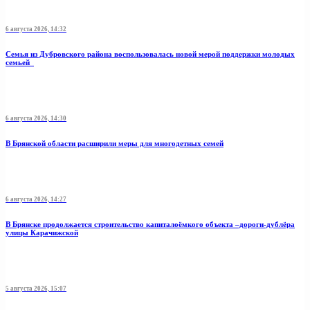
6 августа 2026, 14:32
Семья из Дубровского района воспользовалась новой мерой поддержки молодых
семьей
6 августа 2026, 14:30
В Брянской области расширили меры для многодетных семей
6 августа 2026, 14:27
В Брянске продолжается строительство капиталоёмкого объекта –дороги-дублёра
улицы Карачижской
5 августа 2026, 15:07