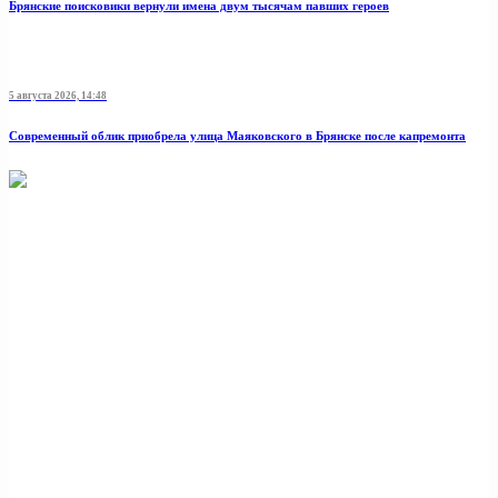
Брянские поисковики вернули имена двум тысячам павших героев
5 августа 2026, 14:48
Современный облик приобрела улица Маяковского в Брянске после капремонта