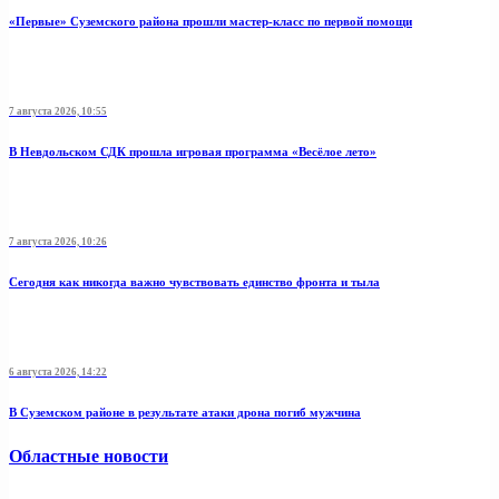
«Первые» Суземского района прошли мастер-класс по первой помощи
7 августа 2026, 10:55
В Невдольском СДК прошла игровая программа «Весёлое лето»
7 августа 2026, 10:26
Сегодня как никогда важно чувствовать единство фронта и тыла
6 августа 2026, 14:22
В Суземском районе в результате атаки дрона погиб мужчина
Областные новости