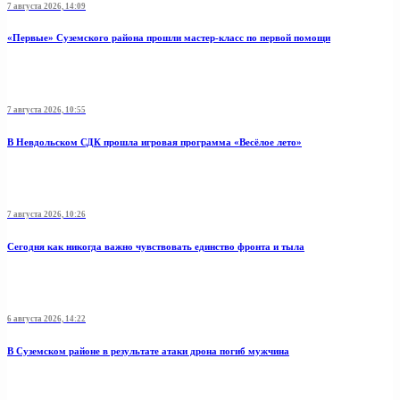
7 августа 2026, 14:09
«Первые» Суземского района прошли мастер-класс по первой помощи
7 августа 2026, 10:55
В Невдольском СДК прошла игровая программа «Весёлое лето»
7 августа 2026, 10:26
Сегодня как никогда важно чувствовать единство фронта и тыла
6 августа 2026, 14:22
В Суземском районе в результате атаки дрона погиб мужчина