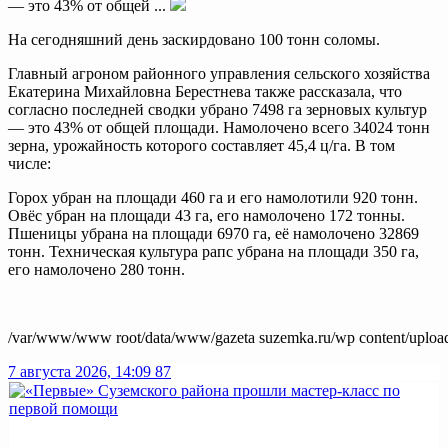
— это 43% от общей ...
На сегодняшний день заскирдовано 100 тонн соломы.
Главный агроном районного управления сельского хозяйства
Екатерина Михайловна Берестнева также рассказала, что
согласно последней сводки убрано 7498 га зерновых культур
— это 43% от общей площади. Намолочено всего 34024 тонн
зерна, урожайность которого составляет 45,4 ц/га. В том
числе:
Горох убран на площади 460 га и его намолотили 920 тонн.
Овёс убран на площади 43 га, его намолочено 172 тонны.
Пшеницы убрана на площади 6970 га, её намолочено 32869
тонн. Техническая культура рапс убрана на площади 350 га,
его намолочено 280 тонн.
/var/www/www root/data/www/gazeta suzemka.ru/wp content/uploa
7 августа 2026, 14:09
87