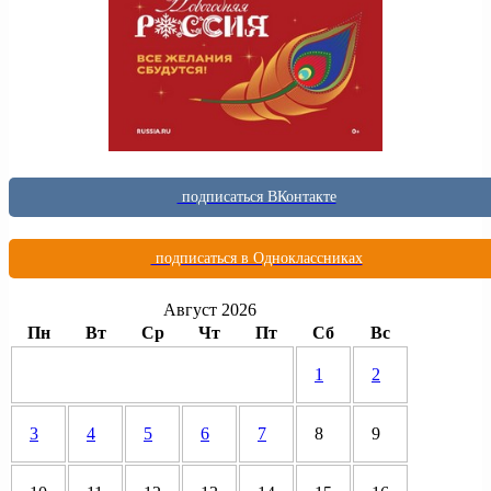
подписаться ВКонтакте
подписаться в Одноклассниках
Август 2026
Пн
Вт
Ср
Чт
Пт
Сб
Вс
1
2
3
4
5
6
7
8
9