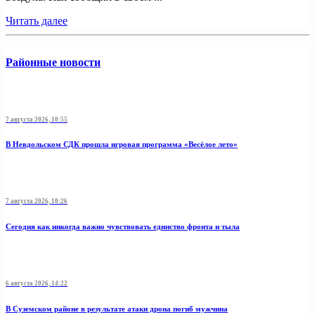
Читать далее
Районные новости
7 августа 2026, 10:55
В Невдольском СДК прошла игровая программа «Весёлое лето»
7 августа 2026, 10:26
Сегодня как никогда важно чувствовать единство фронта и тыла
6 августа 2026, 14:22
В Суземском районе в результате атаки дрона погиб мужчина