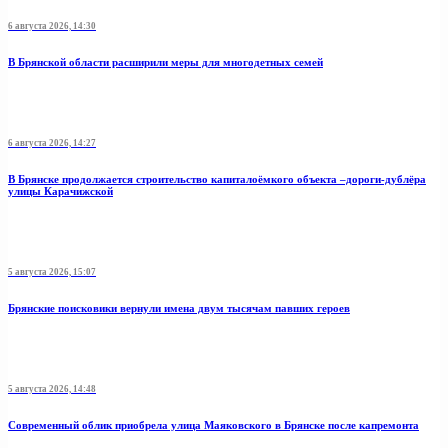
6 августа 2026, 14:30
В Брянской области расширили меры для многодетных семей
6 августа 2026, 14:27
В Брянске продолжается строительство капиталоёмкого объекта –дороги-дублёра
улицы Карачижской
5 августа 2026, 15:07
Брянские поисковики вернули имена двум тысячам павших героев
5 августа 2026, 14:48
Современный облик приобрела улица Маяковского в Брянске после капремонта