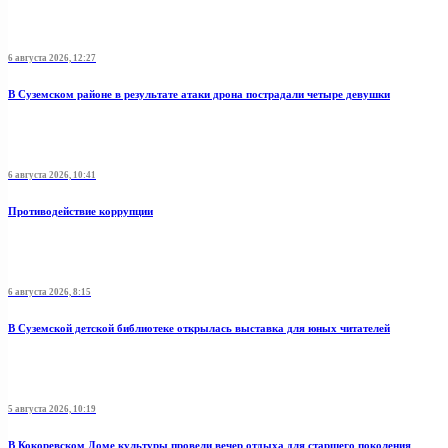
6 августа 2026, 12:27
В Суземском районе в результате атаки дрона пострадали четыре девушки
6 августа 2026, 10:41
Противодействие коррупции
6 августа 2026, 8:15
В Суземской детской библиотеке открылась выставка для юных читателей
5 августа 2026, 10:19
В Кокоревском Доме культуры провели вечер отдыха для старшего поколения