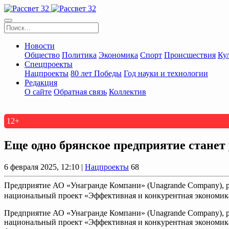
Новости
Общество
Политика
Экономика
Спорт
Происшествия
Ку
Спецпроекты
Нацпроекты
80 лет Победы
Год науки и технологии
Редакция
О сайте
Обратная связь
Коллектив
12+
Еще одно брянское предприятие станет
6 февраля 2025, 12:10 |
Нацпроекты
68
Предприятие АО «Унагранде Компани» (Unagrande Company), ра
национальный проект «Эффективная и конкурентная экономика
Предприятие АО «Унагранде Компани» (Unagrande Company), ра
национальный проект «Эффективная и конкурентная экономика