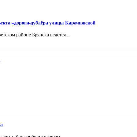
ъекта –дороги-дублёра улицы Карачижской
ском районе Брянска ведется ...
на
здуха. Как сообщил в своем ...