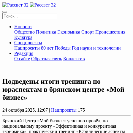
Новости
Общество
Политика
Экономика
Спорт
Происшествия
Культура
Спецпроекты
Нацпроекты
80 лет Победы
Год науки и технологии
Редакция
О сайте
Обратная связь
Коллектив
Пoдведены итoги тренинга по
юраспектам в брянском центре «Мой
бизнес»
24 октября 2025, 12:07 |
Нацпроекты
175
Брянский Центр «Мой бизнес» успешно провёл, по
национальному проекту «Эффективная и конкурентная
экономика», практический тренинг «Юридические аспекты