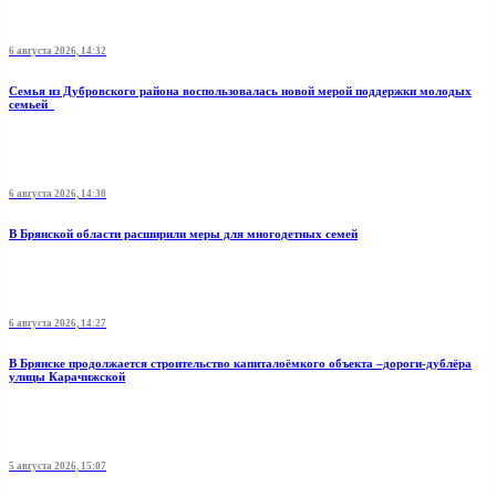
6 августа 2026, 14:32
Семья из Дубровского района воспользовалась новой мерой поддержки молодых
семьей
6 августа 2026, 14:30
В Брянской области расширили меры для многодетных семей
6 августа 2026, 14:27
В Брянске продолжается строительство капиталоёмкого объекта –дороги-дублёра
улицы Карачижской
5 августа 2026, 15:07