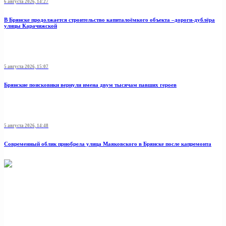
6 августа 2026, 14:27
В Брянске продолжается строительство капиталоёмкого объекта –дороги-дублёра
улицы Карачижской
5 августа 2026, 15:07
Брянские поисковики вернули имена двум тысячам павших героев
5 августа 2026, 14:48
Современный облик приобрела улица Маяковского в Брянске после капремонта