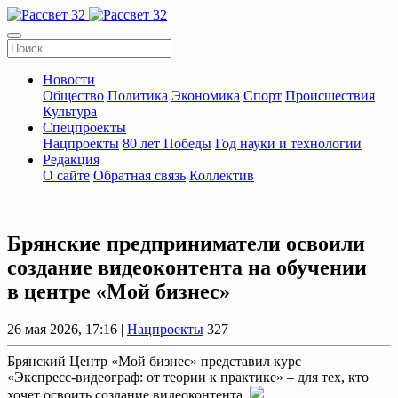
Новости
Общество
Политика
Экономика
Спорт
Происшествия
Культура
Спецпроекты
Нацпроекты
80 лет Победы
Год науки и технологии
Редакция
О сайте
Обратная связь
Коллектив
Брянские предприниматели освоили
создание видеоконтента на обучении
в центре «Мой бизнес»
26 мая 2026, 17:16 |
Нацпроекты
327
Брянский Центр «Мой бизнес» представил курс
«Экспресс‑видеограф: от теории к практике» – для тех, кто
хочет освоить создание видеоконтента.