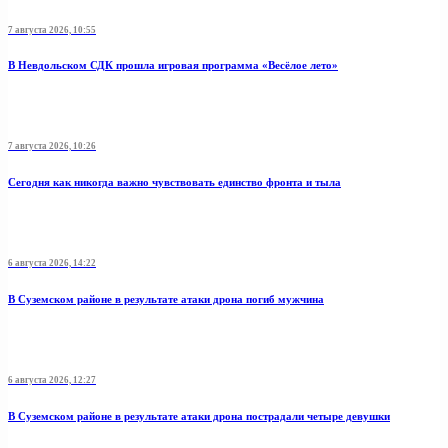
7 августа 2026, 10:55
В Невдольском СДК прошла игровая программа «Весёлое лето»
7 августа 2026, 10:26
Сегодня как никогда важно чувствовать единство фронта и тыла
6 августа 2026, 14:22
В Суземском районе в результате атаки дрона погиб мужчина
6 августа 2026, 12:27
В Суземском районе в результате атаки дрона пострадали четыре девушки