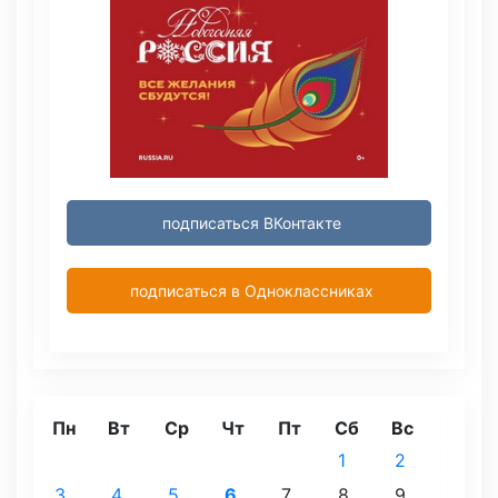
подписаться ВКонтакте
подписаться в Одноклассниках
Пн
Вт
Ср
Чт
Пт
Сб
Вс
1
2
3
4
5
6
7
8
9