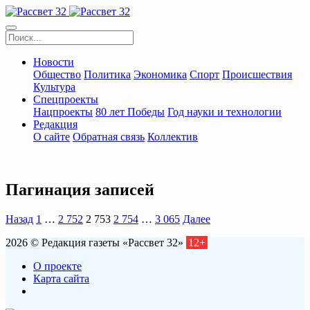
Новости
Общество
Политика
Экономика
Спорт
Происшествия
Культура
Спецпроекты
Нацпроекты
80 лет Победы
Год науки и технологии
Редакция
О сайте
Обратная связь
Коллектив
Пагинация записей
Назад
1
…
2 752
2 753
2 754
…
3 065
Далее
2026 © Редакция газеты «Рассвет 32»
12+
О проекте
Карта сайта