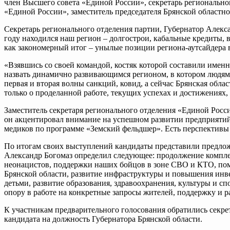
член Высшего совета «Единой России», секретарь региональног
«Единой России», заместитель председателя Брянской област
Секретарь регионального отделения партии, Губернатор Алексан
году находился наш регион – долгострои, кабальные кредиты, 
как закономерный итог – унылые позиции региона-аутсайдера 
«Взявшись со своей командой, костяк которой составили имен
назвать динамично развивающимся регионом, в котором людям 
первая и вторая волны санкций, ковид, а сейчас Брянская обл
только о проделанной работе, текущих успехах и достижениях,
Заместитель секретаря регионального отделения «Единой Росс
он акцентировал внимание на успешном развитии предприятий 
медиков по программе «Земский фельдшер». Есть перспективы
По итогам своих выступлений кандидаты представили предлож
Александр Богомаз определил следующее: продолжение комплек
неонацистов, поддержки наших бойцов в зоне СВО и КТО, по
Брянской области, развитие инфраструктуры и повышения инв
детьми, развитие образования, здравоохранения, культуры и сп
опору в работе на конкретные запросы жителей, поддержку и 
К участникам предварительного голосования обратились сек
кандидата на должность Губернатора Брянской области.