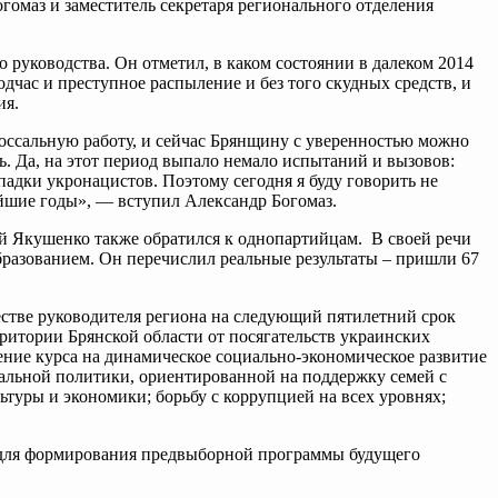
гомаз и заместитель секретаря регионального отделения
о руководства. Он отметил, в каком состоянии в далеком 2014
дчас и преступное распыление и без того скудных средств, и
ия.
лоссальную работу, и сейчас Брянщину с уверенностью можно
. Да, на этот период выпало немало испытаний и вызовов:
падки укронацистов. Поэтому сегодня я буду говорить не
айшие годы», — вступил Александр Богомаз.
ай Якушенко также обратился к однопартийцам. В своей речи
разованием. Он перечислил реальные результаты – пришли 67
естве руководителя региона на следующий пятилетний срок
ритории Брянской области от посягательств украинских
ие курса на динамическое социально-экономическое развитие
альной политики, ориентированной на поддержку семей с
ьтуры и экономики; борьбу с коррупцией на всех уровнях;
 для формирования предвыборной программы будущего