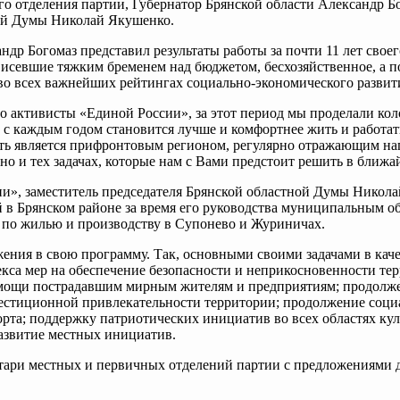
о отделения партии, Губернатор Брянской области Александр Бо
ной Думы Николай Якушенко.
др Богомаз представил результаты работы за почти 11 лет своег
висевшие тяжким бременем над бюджетом, бесхозяйственное, а по
во всех важнейших рейтингах социально-экономического развит
но активисты «Единой России», за этот период мы проделали ко
с каждым годом становится лучше и комфортнее жить и работать
асть является прифронтовым регионом, регулярно отражающим на
 но и тех задачах, которые нам с Вами предстоит решить в ближ
ии», заместитель председателя Брянской областной Думы Никол
в Брянском районе за время его руководства муниципальным об
 по жилью и производству в Супонево и Журиничах.
ения в свою программу. Так, основными своими задачами в кач
са мер на обеспечение безопасности и неприкосновенности тер
мощи пострадавшим мирным жителям и предприятиям; продолжен
естиционной привлекательности территории; продолжение соци
орта; поддержку патриотических инициатив во всех областях кул
развитие местных инициатив.
ретари местных и первичных отделений партии с предложениями