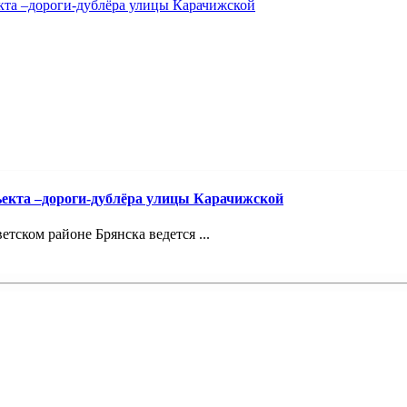
ъекта –дороги-дублёра улицы Карачижской
ском районе Брянска ведется ...