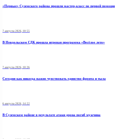
«Первые» Суземского района прошли мастер-класс по первой помощи
7 августа 2026, 10:55
В Невдольском СДК прошла игровая программа «Весёлое лето»
7 августа 2026, 10:26
Сегодня как никогда важно чувствовать единство фронта и тыла
6 августа 2026, 14:22
В Суземском районе в результате атаки дрона погиб мужчина