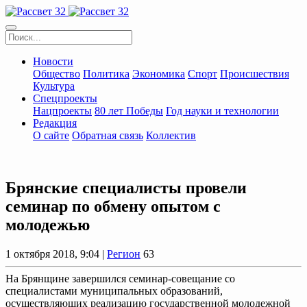
Новости
Общество
Политика
Экономика
Спорт
Происшествия
Культура
Спецпроекты
Нацпроекты
80 лет Победы
Год науки и технологии
Редакция
О сайте
Обратная связь
Коллектив
Брянские специалисты провели
семинар по обмену опытом с
молодежью
1 октября 2018, 9:04 |
Регион
63
На Брянщине завершился семинар-совещание со
специалистами муниципальных образований,
осуществляющих реализацию государственной молодежной