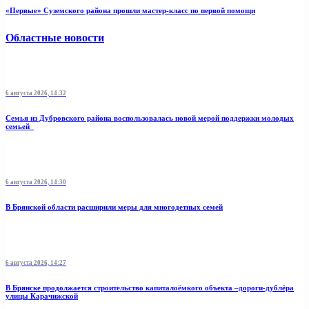
«Первые» Суземского района прошли мастер-класс по первой помощи
Областные новости
6 августа 2026, 14:32
Семья из Дубровского района воспользовалась новой мерой поддержки молодых
семьей
6 августа 2026, 14:30
В Брянской области расширили меры для многодетных семей
6 августа 2026, 14:27
В Брянске продолжается строительство капиталоёмкого объекта –дороги-дублёра
улицы Карачижской