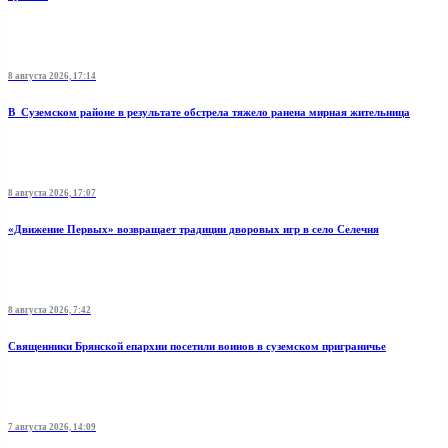
8 августа 2026, 17:14
В Суземском районе в результате обстрела тяжело ранена мирная жительница
8 августа 2026, 17:07
«Движение Первых» возвращает традиции дворовых игр в село Селечня
8 августа 2026, 7:42
Священники Брянской епархии посетили воинов в суземском приграничье
7 августа 2026, 14:09