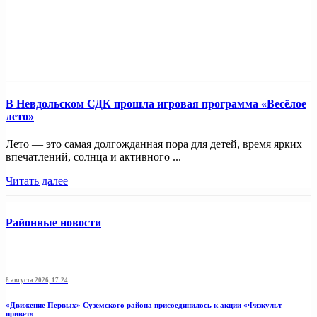
В Невдольском СДК прошла игровая программа «Весёлое
лето»
Лето — это самая долгожданная пора для детей, время ярких
впечатлений, солнца и активного ...
Читать далее
Районные новости
8 августа 2026, 17:24
«Движение Первых» Суземского района присоединилось к акции «Физкульт-
привет»