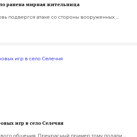
ело ранена мирная жительница
овь подвергся атаке со стороны вооруженных ...
вых игр в село Селечня
ивого общения. Прекрасный пример тому подали ...