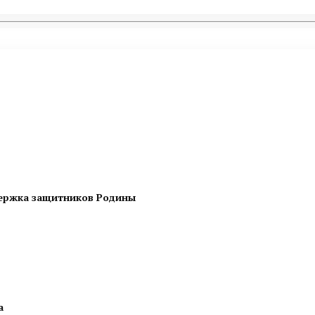
держка защитников Родины
а