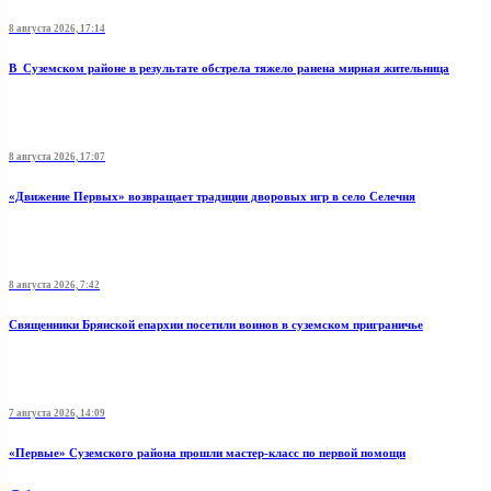
8 августа 2026, 17:14
В Суземском районе в результате обстрела тяжело ранена мирная жительница
8 августа 2026, 17:07
«Движение Первых» возвращает традиции дворовых игр в село Селечня
8 августа 2026, 7:42
Священники Брянской епархии посетили воинов в суземском приграничье
7 августа 2026, 14:09
«Первые» Суземского района прошли мастер-класс по первой помощи