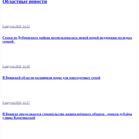
Областные новости
6 августа 2026, 14:32
Семья из Дубровского района воспользовалась новой мерой поддержки молодых
семьей
6 августа 2026, 14:30
В Брянской области расширили меры для многодетных семей
6 августа 2026, 14:27
В Брянске продолжается строительство капиталоёмкого объекта –дороги-дублёра
улицы Карачижской