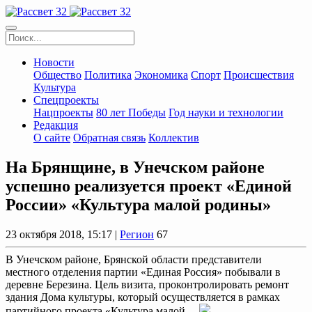
Новости
Общество
Политика
Экономика
Спорт
Происшествия
Культура
Спецпроекты
Нацпроекты
80 лет Победы
Год науки и технологии
Редакция
О сайте
Обратная связь
Коллектив
На Брянщине, в Унечском районе
успешно реализуется проект «Единой
России» «Культура малой родины»
23 октября 2018, 15:17 |
Регион
67
В Унечском районе, Брянской области представители
местного отделения партии «Единая Россия» побывали в
деревне Березина. Цель визита, проконтролировать ремонт
здания Дома культуры, который осуществляется в рамках
партийного проекта «Культура малой ...