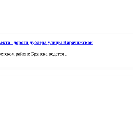
ъекта –дороги-дублёра улицы Карачижской
ском районе Брянска ведется ...