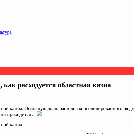
льтура
 как расходуется областная казна
астной казны. Основную долю расходов консолидированного бюд
сли приходится ...
тной казны.