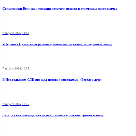
Священники Брянской епархии посетили воинов в суземском приграничье
7 августа 2026, 14:09
«Первые» Суземского района прошли мастер-класс по первой помощи
7 августа 2026, 10:55
В Невдольском СДК прошла игровая программа «Весёлое лето»
7 августа 2026, 10:26
Сегодня как никогда важно чувствовать единство фронта и тыла