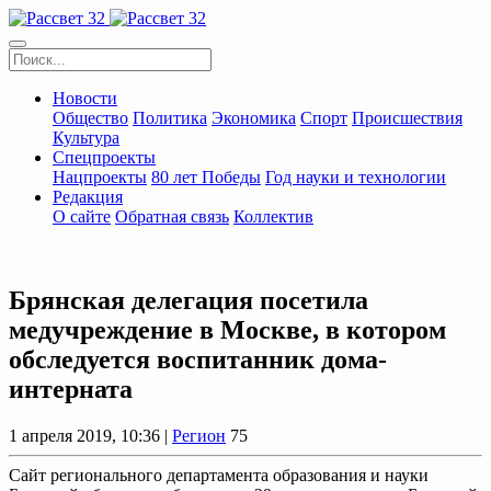
Новости
Общество
Политика
Экономика
Спорт
Происшествия
Культура
Спецпроекты
Нацпроекты
80 лет Победы
Год науки и технологии
Редакция
О сайте
Обратная связь
Коллектив
Брянская делегация посетила
медучреждение в Москве, в котором
обследуется воспитанник дома-
интерната
1 апреля 2019, 10:36 |
Регион
75
Сайт регионального департамента образования и науки