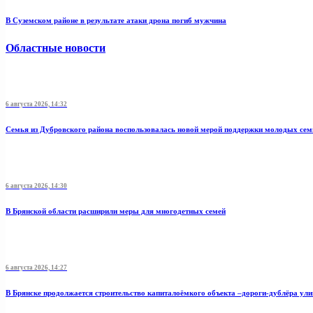
В Суземском районе в результате атаки дрона погиб мужчина
Областные новости
6 августа 2026, 14:32
Семья из Дубровского района воспользовалась новой мерой поддержки молодых се
6 августа 2026, 14:30
В Брянской области расширили меры для многодетных семей
6 августа 2026, 14:27
В Брянске продолжается строительство капиталоёмкого объекта –дороги-дублёра у