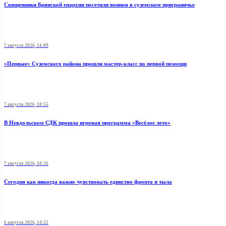
Священники Брянской епархии посетили воинов в суземском приграничье
7 августа 2026, 14:09
«Первые» Суземского района прошли мастер-класс по первой помощи
7 августа 2026, 10:55
В Невдольском СДК прошла игровая программа «Весёлое лето»
7 августа 2026, 10:26
Сегодня как никогда важно чувствовать единство фронта и тыла
6 августа 2026, 14:22