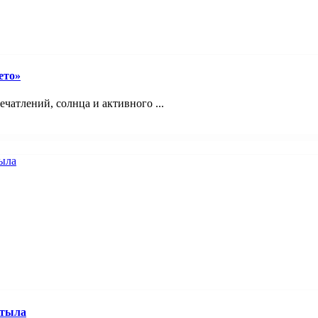
ето»
ечатлений, солнца и активного ...
 тыла