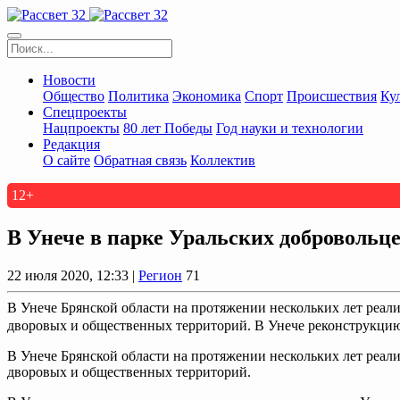
Новости
Общество
Политика
Экономика
Спорт
Происшествия
Ку
Спецпроекты
Нацпроекты
80 лет Победы
Год науки и технологии
Редакция
О сайте
Обратная связь
Коллектив
12+
В Унече в парке Уральских добровольц
22 июля 2020, 12:33 |
Регион
71
В Унече Брянской области на протяжении нескольких лет реал
дворовых и общественных территорий. В Унече реконструкцию 
В Унече Брянской области на протяжении нескольких лет реал
дворовых и общественных территорий.