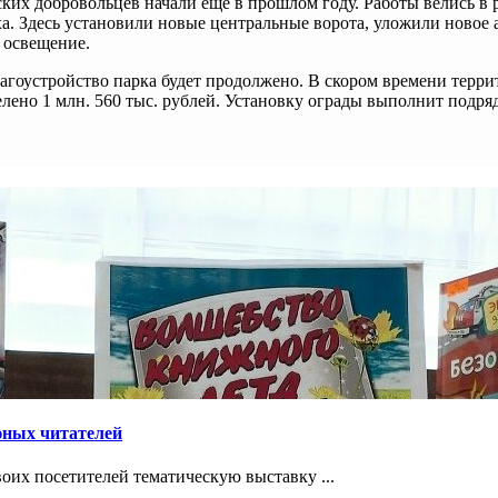
ских добровольцев начали еще в прошлом году. Работы велись 
. Здесь установили новые центральные ворота, уложили новое 
 освещение.
лагоустройство парка будет продолжено. В скором времени терр
делено 1 млн. 560 тыс. рублей. Установку ограды выполнит подр
юных читателей
оих посетителей тематическую выставку ...