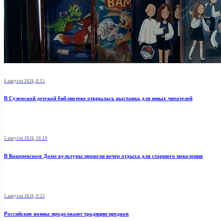
6 августа 2026, 8:15
В Суземской детской библиотеке открылась выставка для юных читателей
5 августа 2026, 10:19
В Кокоревском Доме культуры провели вечер отдыха для старшего поколения
5 августа 2026, 9:23
Российские воины продолжают традиции предков