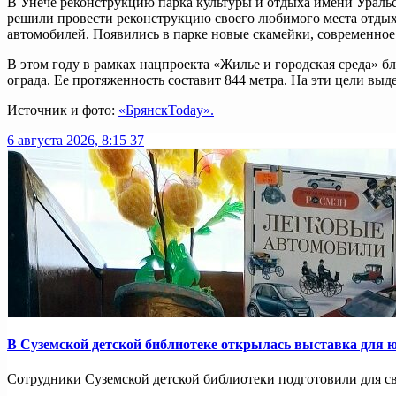
В Унече реконструкцию парка культуры и отдыха имени Ураль
решили провести реконструкцию своего любимого места отдыха
автомобилей. Появились в парке новые скамейки, современное
В этом году в рамках нацпроекта «Жилье и городская среда» б
ограда. Ее протяженность составит 844 метра. На эти цели вы
Источник и фото:
«БрянскToday».
6 августа 2026, 8:15
37
В Суземской детской библиотеке открылась выставка для 
Сотрудники Суземской детской библиотеки подготовили для св