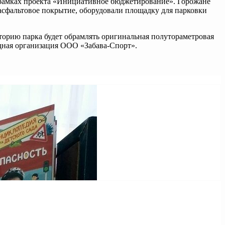
в рамках проекта «Инициативное бюджетирование». Горожане
асфальтовое покрытие, оборудовали площадку для парковки
иторию парка будет обрамлять оригинальная полутораметровая
ядная организация ООО «Забава-Спорт».