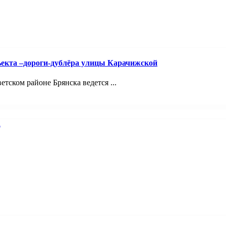
ъекта –дороги-дублёра улицы Карачижской
ском районе Брянска ведется ...