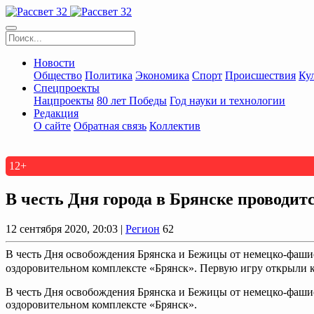
Новости
Общество
Политика
Экономика
Спорт
Происшествия
Ку
Спецпроекты
Нацпроекты
80 лет Победы
Год науки и технологии
Редакция
О сайте
Обратная связь
Коллектив
12+
В честь Дня города в Брянске проводит
12 сентября 2020, 20:03 |
Регион
62
В честь Дня освобождения Брянска и Бежицы от немецко-фашис
оздоровительном комплексте «Брянск». Первую игру открыли к
В честь Дня освобождения Брянска и Бежицы от немецко-фашис
оздоровительном комплексте «Брянск».