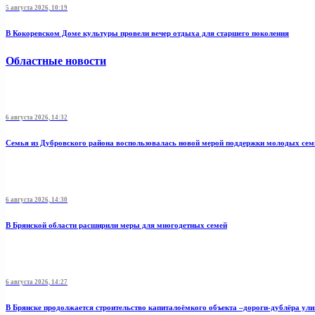
5 августа 2026, 10:19
В Кокоревском Доме культуры провели вечер отдыха для старшего поколения
Областные новости
6 августа 2026, 14:32
Семья из Дубровского района воспользовалась новой мерой поддержки молодых се
6 августа 2026, 14:30
В Брянской области расширили меры для многодетных семей
6 августа 2026, 14:27
В Брянске продолжается строительство капиталоёмкого объекта –дороги-дублёра у