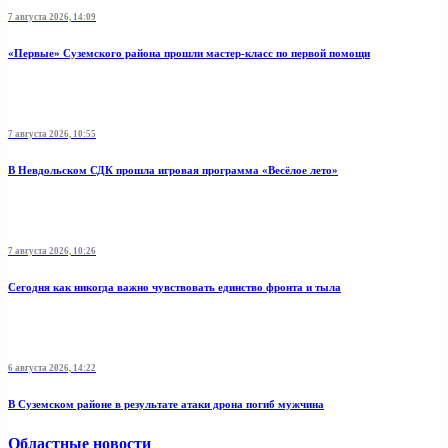
7 августа 2026, 14:09
«Первые» Суземского района прошли мастер-класс по первой помощи
7 августа 2026, 10:55
В Невдольском СДК прошла игровая программа «Весёлое лето»
7 августа 2026, 10:26
Сегодня как никогда важно чувствовать единство фронта и тыла
6 августа 2026, 14:22
В Суземском районе в результате атаки дрона погиб мужчина
Областные новости