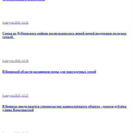
6 августа 2026, 14:32
Семья из Дубровского района воспользовалась новой мерой поддержки молодых
семьей
6 августа 2026, 14:30
В Брянской области расширили меры для многодетных семей
6 августа 2026, 14:27
В Брянске продолжается строительство капиталоёмкого объекта –дороги-дублёра
улицы Карачижской