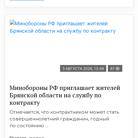
5 АВГУСТА 2026, 13:49
87
Минобoроны РФ приглaшaет житeлeй
Брянской области на службу по
контракту
Отмечается, что контрактником может стать
совершеннолетний гражданин, годный
по состоянию ...
Читать далее