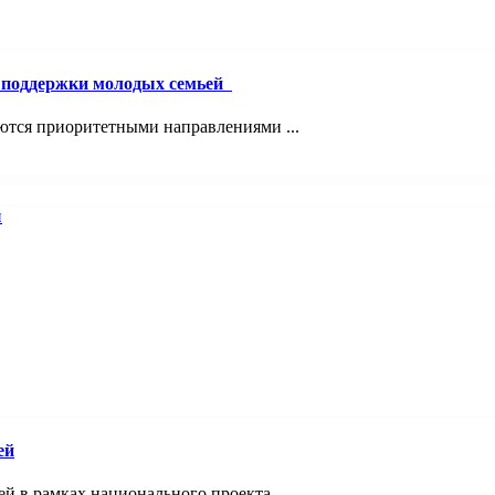
й поддержки молодых семьей
ются приоритетными направлениями ...
ей
 в рамках национального проекта ...