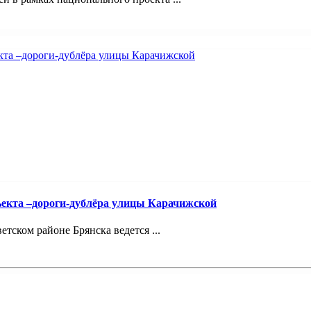
ъекта –дороги-дублёра улицы Карачижской
ском районе Брянска ведется ...