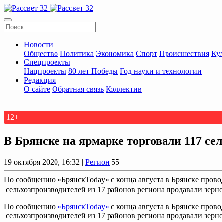
Новости
Общество
Политика
Экономика
Спорт
Происшествия
Ку
Спецпроекты
Нацпроекты
80 лет Победы
Год науки и технологии
Редакция
О сайте
Обратная связь
Коллектив
12+
В Брянске на ярмарке торговали 117 се
19 октября 2020, 16:32 |
Регион
55
По сообщению «БрянскToday» с конца августа в Брянске провод
сельхозпроизводителей из 17 районов региона продавали зерно
По сообщению
«БрянскToday»
с конца августа в Брянске пров
сельхозпроизводителей из 17 районов региона продавали зерн