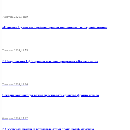
7 августа 2026, 14:09
«Первые» Суземского района прошли мастер-класс по первой помощи
7 августа 2026, 10:55
В Невдольском СДК прошла игровая программа «Весёлое лето»
7 августа 2026, 10:26
Сегодня как никогда важно чувствовать единство фронта и тыла
6 августа 2026, 14:22
В Суземском районе в результате атаки дрона погиб мужчина