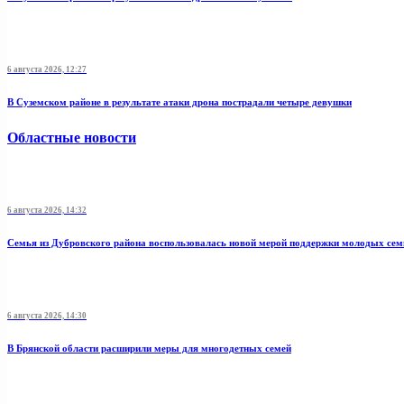
6 августа 2026, 12:27
В Суземском районе в результате атаки дрона пострадали четыре девушки
Областные новости
6 августа 2026, 14:32
Семья из Дубровского района воспользовалась новой мерой поддержки молодых се
6 августа 2026, 14:30
В Брянской области расширили меры для многодетных семей