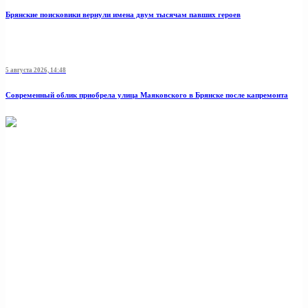
Брянские поисковики вернули имена двум тысячам павших героев
5 августа 2026, 14:48
Современный облик приобрела улица Маяковского в Брянске после капремонта