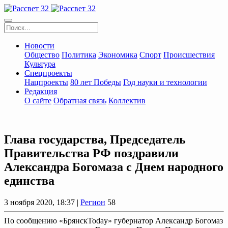
Новости
Общество
Политика
Экономика
Спорт
Происшествия
Культура
Спецпроекты
Нацпроекты
80 лет Победы
Год науки и технологии
Редакция
О сайте
Обратная связь
Коллектив
Глава государства, Председатель
Правительства РФ поздравили
Александра Богомаза с Днем народного
единства
3 ноября 2020, 18:37 |
Регион
58
По сообщению «БрянскToday» губернатор Александр Богомаз