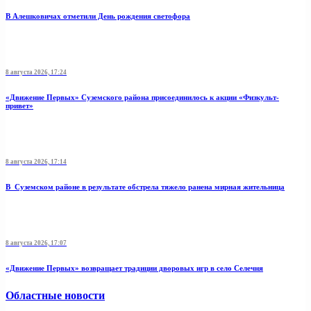
В Алешковичах отметили День рождения светофора
8 августа 2026, 17:24
«Движение Первых» Суземского района присоединилось к акции «Физкульт-
привет»
8 августа 2026, 17:14
В Суземском районе в результате обстрела тяжело ранена мирная жительница
8 августа 2026, 17:07
«Движение Первых» возвращает традиции дворовых игр в село Селечня
Областные новости