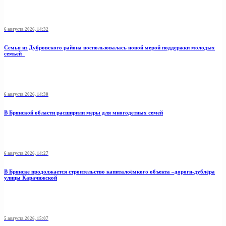
6 августа 2026, 14:32
Семья из Дубровского района воспользовалась новой мерой поддержки молодых
семьей
6 августа 2026, 14:30
В Брянской области расширили меры для многодетных семей
6 августа 2026, 14:27
В Брянске продолжается строительство капиталоёмкого объекта –дороги-дублёра
улицы Карачижской
5 августа 2026, 15:07