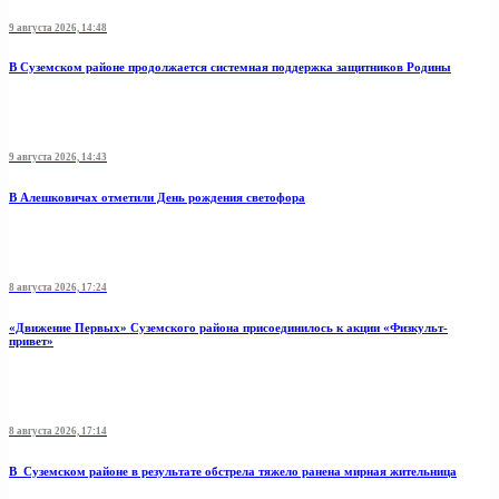
9 августа 2026, 14:48
В Суземском районе продолжается системная поддержка защитников Родины
9 августа 2026, 14:43
В Алешковичах отметили День рождения светофора
8 августа 2026, 17:24
«Движение Первых» Суземского района присоединилось к акции «Физкульт-
привет»
8 августа 2026, 17:14
В Суземском районе в результате обстрела тяжело ранена мирная жительница