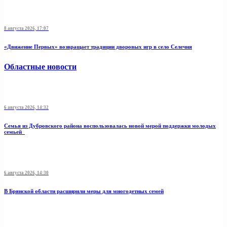
8 августа 2026, 17:07
«Движение Первых» возвращает традиции дворовых игр в село Селечня
Областные новости
6 августа 2026, 14:32
Семья из Дубровского района воспользовалась новой мерой поддержки молодых
семьей
6 августа 2026, 14:30
В Брянской области расширили меры для многодетных семей