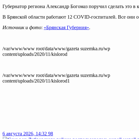
Губернатор региона Александр Богомаз поручил сделать это в
В Брянской области работают 12 COVID-госпиталей. Все они 
Источник и фото
:
«Брянская Губерния»
.
/var/www/www root/data/www/gazeta suzemka.ru/wp
content/uploads/2020/11/kislorod
/var/www/www root/data/www/gazeta suzemka.ru/wp
content/uploads/2020/11/kislorod1
6 августа 2026, 14:32
98