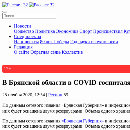
Новости
Общество
Политика
Экономика
Спорт
Происшествия
Ку
Спецпроекты
Нацпроекты
80 лет Победы
Год науки и технологии
Редакция
О сайте
Обратная связь
Коллектив
12+
В Брянской области в COVID-госпитал
25 ноября 2020, 12:54 |
Регион
59
По данным сетевого издания «Брянская Губерния» в инфекцион
них будет оснащена двумя резервуарами. Объема одного хранили
По данным сетевого издания
«Брянская Губерния»
в инфекцион
них будет оснащена двумя резервуарами. Объема одного хранил