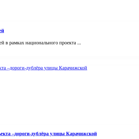
ей
 в рамках национального проекта ...
ъекта –дороги-дублёра улицы Карачижской