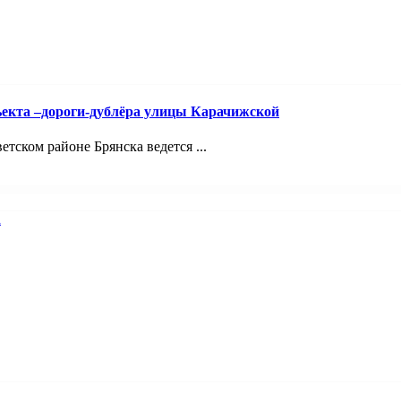
ъекта –дороги-дублёра улицы Карачижской
ском районе Брянска ведется ...