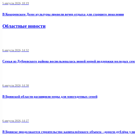
5 августа 2026, 10:19
В Кокоревском Доме культуры провели вечер отдыха для старшего поколения
Областные новости
6 августа 2026, 14:32
Семья из Дубровского района воспользовалась новой мерой поддержки молодых се
6 августа 2026, 14:30
В Брянской области расширили меры для многодетных семей
6 августа 2026, 14:27
В Брянске продолжается строительство капиталоёмкого объекта –дороги-дублёра у