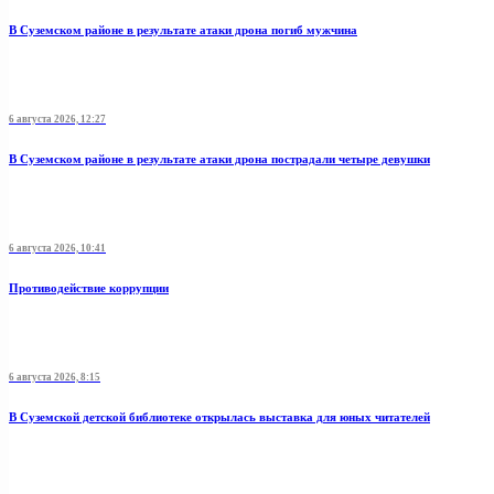
В Суземском районе в результате атаки дрона погиб мужчина
6 августа 2026, 12:27
В Суземском районе в результате атаки дрона пострадали четыре девушки
6 августа 2026, 10:41
Противодействие коррупции
6 августа 2026, 8:15
В Суземской детской библиотеке открылась выставка для юных читателей