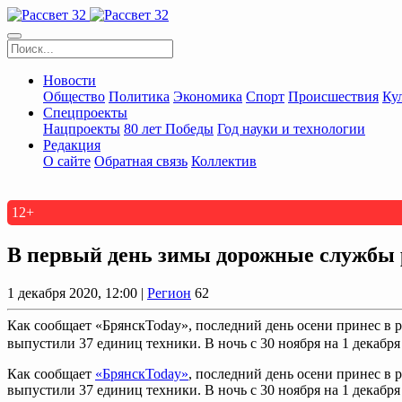
Новости
Общество
Политика
Экономика
Спорт
Происшествия
Ку
Спецпроекты
Нацпроекты
80 лет Победы
Год науки и технологии
Редакция
О сайте
Обратная связь
Коллектив
12+
В первый день зимы дорожные службы 
1 декабря 2020, 12:00 |
Регион
62
Как сообщает «БрянскToday», последний день осени принес в 
выпустили 37 единиц техники. В ночь с 30 ноября на 1 декабря 
Как сообщает
«БрянскToday»
, последний день осени принес в
выпустили 37 единиц техники. В ночь с 30 ноября на 1 декабр