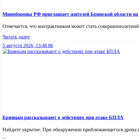
Минобoроны РФ приглaшaет житeлeй Брянской области на 
Отмечается, что контрактником может стать совершеннолетний
Читать далее
5 августа 2026, 13:48
86
Брянцам рассказывают о действиях при атаке БПЛА
Найдите укрытие. При обнаружении приближающегося дрона ил