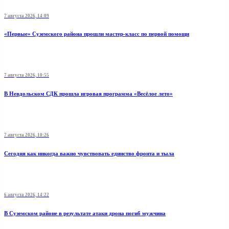
7 августа 2026, 14:09
«Первые» Суземского района прошли мастер-класс по первой помощи
7 августа 2026, 10:55
В Невдольском СДК прошла игровая программа «Весёлое лето»
7 августа 2026, 10:26
Сегодня как никогда важно чувствовать единство фронта и тыла
6 августа 2026, 14:22
В Суземском районе в результате атаки дрона погиб мужчина