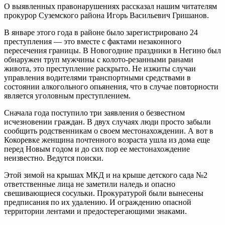
О выявленных правонарушениях рассказал нашим читателям
прокурор Суземского района Игорь Васильевич Гришанов.
В январе этого года в районе было зарегистрировано 24
преступления — это вместе с фактами незаконного
пересечения границы. В Новогодние праздники в Негино был
обнаружен труп мужчины с колото-резанными ранами
живота, это преступление раскрыто. Не изжиты случаи
управления водителями транспортными средствами в
состоянии алкогольного опьянения, что в случае повторности
является уголовным преступлением.
Сначала года поступило три заявления о безвестном
исчезновении граждан. В двух случаях люди просто забыли
сообщить родственникам о своем местонахождении. А вот в
Кокоревке женщина почтенного возраста ушла из дома еще
перед Новым годом и до сих пор ее местонахождение
неизвестно. Ведутся поиски.
Этой зимой на крышах МКД и на крыше детского сада №2
ответственные лица не заметили наледь и опасно
свешивающиеся сосульки. Прокуратурой были вынесены
предписания по их удалению. И ограждению опасной
территории лентами и предостерегающими знаками.