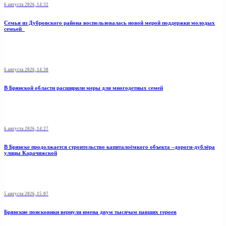
6 августа 2026, 14:32
Семья из Дубровского района воспользовалась новой мерой поддержки молодых
семьей
6 августа 2026, 14:30
В Брянской области расширили меры для многодетных семей
6 августа 2026, 14:27
В Брянске продолжается строительство капиталоёмкого объекта –дороги-дублёра
улицы Карачижской
5 августа 2026, 15:07
Брянские поисковики вернули имена двум тысячам павших героев