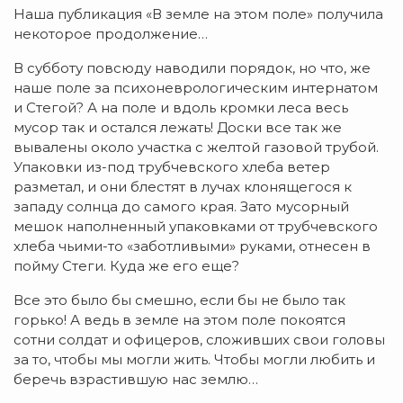
Наша публикация «В земле на этом поле» получила
некоторое продолжение…
В субботу повсюду наводили порядок, но что, же
наше поле за психоневрологическим интернатом
и Стегой? А на поле и вдоль кромки леса весь
мусор так и остался лежать! Доски все так же
вывалены около участка с желтой газовой трубой.
Упаковки из-под трубчевского хлеба ветер
разметал, и они блестят в лучах клонящегося к
западу солнца до самого края. Зато мусорный
мешок наполненный упаковками от трубчевского
хлеба чьими-то «заботливыми» руками, отнесен в
пойму Стеги. Куда же его еще?
Все это было бы смешно, если бы не было так
горько! А ведь в земле на этом поле покоятся
сотни солдат и офицеров, сложивших свои головы
за то, чтобы мы могли жить. Чтобы могли любить и
беречь взрастившую нас землю…