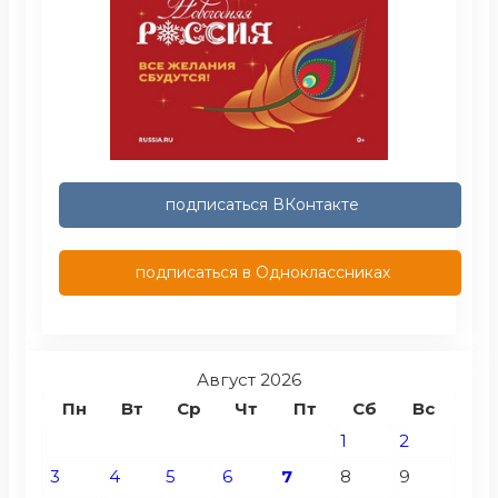
подписаться ВКонтакте
подписаться в Одноклассниках
Август 2026
Пн
Вт
Ср
Чт
Пт
Сб
Вс
1
2
3
4
5
6
7
8
9