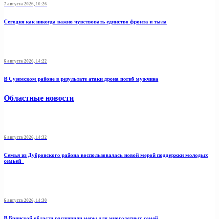
7 августа 2026, 10:26
Сегодня как никогда важно чувствовать единство фронта и тыла
6 августа 2026, 14:22
В Суземском районе в результате атаки дрона погиб мужчина
Областные новости
6 августа 2026, 14:32
Семья из Дубровского района воспользовалась новой мерой поддержки молодых
семьей
6 августа 2026, 14:30
В Брянской области расширили меры для многодетных семей