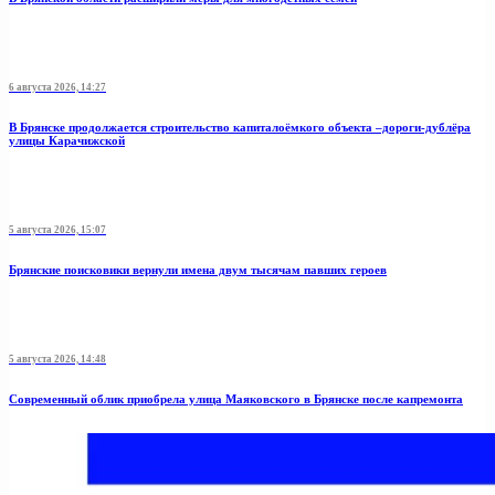
6 августа 2026, 14:27
В Брянске продолжается строительство капиталоёмкого объекта –дороги-дублёра
улицы Карачижской
5 августа 2026, 15:07
Брянские поисковики вернули имена двум тысячам павших героев
5 августа 2026, 14:48
Современный облик приобрела улица Маяковского в Брянске после капремонта