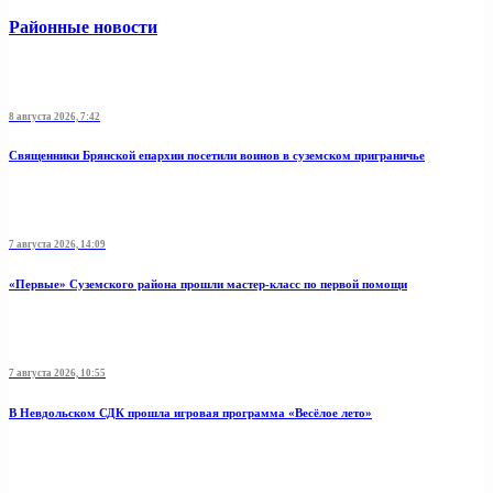
Районные новости
8 августа 2026, 7:42
Священники Брянской епархии посетили воинов в суземском приграничье
7 августа 2026, 14:09
«Первые» Суземского района прошли мастер-класс по первой помощи
7 августа 2026, 10:55
В Невдольском СДК прошла игровая программа «Весёлое лето»