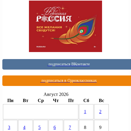
подписаться ВКонтакте
подписаться в Одноклассниках
Август 2026
Пн
Вт
Ср
Чт
Пт
Сб
Вс
1
2
3
4
5
6
7
8
9