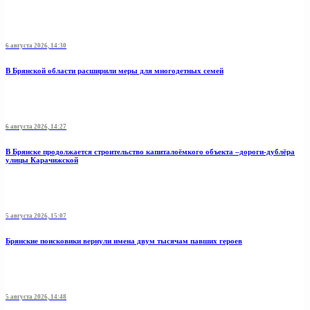
6 августа 2026, 14:30
В Брянской области расширили меры для многодетных семей
6 августа 2026, 14:27
В Брянске продолжается строительство капиталоёмкого объекта –дороги-дублёра
улицы Карачижской
5 августа 2026, 15:07
Брянские поисковики вернули имена двум тысячам павших героев
5 августа 2026, 14:48