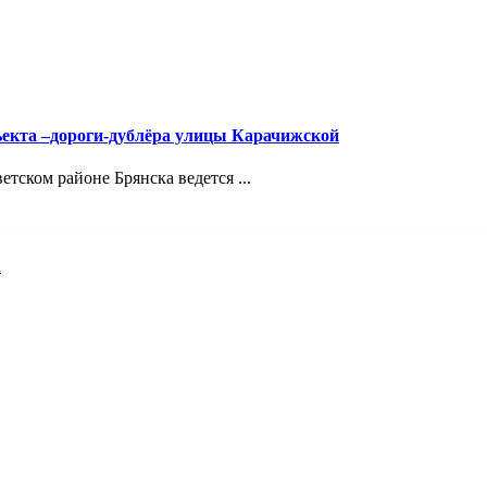
ъекта –дороги-дублёра улицы Карачижской
ском районе Брянска ведется ...