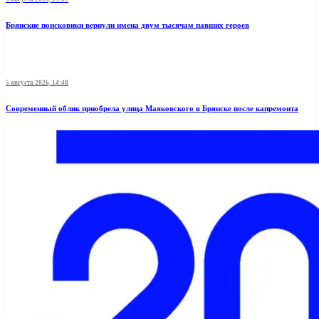
Брянские поисковики вернули имена двум тысячам павших героев
5 августа 2026, 14:48
Современный облик приобрела улица Маяковского в Брянске после капремонта