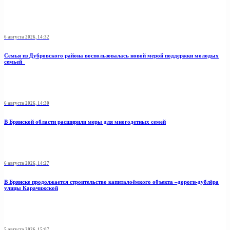
6 августа 2026, 14:32
Семья из Дубровского района воспользовалась новой мерой поддержки молодых
семьей
6 августа 2026, 14:30
В Брянской области расширили меры для многодетных семей
6 августа 2026, 14:27
В Брянске продолжается строительство капиталоёмкого объекта –дороги-дублёра
улицы Карачижской
5 августа 2026, 15:07