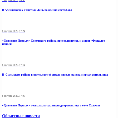
9 августа 2026, 14:43
В Алешковичах отметили День рождения светофора
8 августа 2026, 17:24
«Движение Первых» Суземского района присоединилось к акции «Физкульт-
привет»
8 августа 2026, 17:14
В Суземском районе в результате обстрела тяжело ранена мирная жительница
8 августа 2026, 17:07
«Движение Первых» возвращает традиции дворовых игр в село Селечня
Областные новости