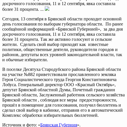
досрочного голосования, 11 и 12 сентября, явка составила
более 31 процента. ...
Сегодня, 13 сентября в Брянской области проходит основной
день голосования по выборам губернатора области. По ранее
сообщённой информацией «Брянской Губернией», за два дня
досрочного голосования, 11 и 12 сентября, явка составила
более 31 процента. Так же активно голосуют и сельские
жители. Сделать свой выбор приходят как известные
политики, общественные деятели, руководители городов и
районов, депутаты всех уровней законодательной власти, так
и обычные избиратели.
В поселке Десятуха Стародубского района Брянской области
на участке №882 приветствовали прославленного земляка
Героя Социалистического труда Георгия Константиновича
Лобуса. Генеральный директор ООО «Красный Октябрь»,
депутат Брянской областной Думы, Почетный гражданин
Брянской области, Заслуженный работник сельского хозяйства
Брянской области , соблюдая все меры предосторожности,
прошёл в помещение для голосования, получил бюллетень и
сделал свой выбор в кабинке, отправив его в автоматический
Комплекс обработки избирательных бюллетеней.
Источник и фото: «
Брянская Губерния
».