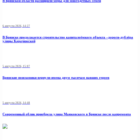
В Брянской области расширили меры для многодетных семей
6 августа 2026, 14:27
В Брянске продолжается строительство капиталоёмкого объекта –дороги-дублёра
улицы Карачижской
5 августа 2026, 15:07
Брянские поисковики вернули имена двум тысячам павших героев
5 августа 2026, 14:48
Современный облик приобрела улица Маяковского в Брянске после капремонта