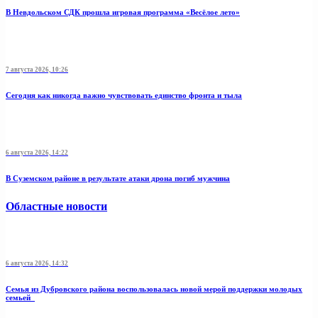
В Невдольском СДК прошла игровая программа «Весёлое лето»
7 августа 2026, 10:26
Сегодня как никогда важно чувствовать единство фронта и тыла
6 августа 2026, 14:22
В Суземском районе в результате атаки дрона погиб мужчина
Областные новости
6 августа 2026, 14:32
Семья из Дубровского района воспользовалась новой мерой поддержки молодых
семьей