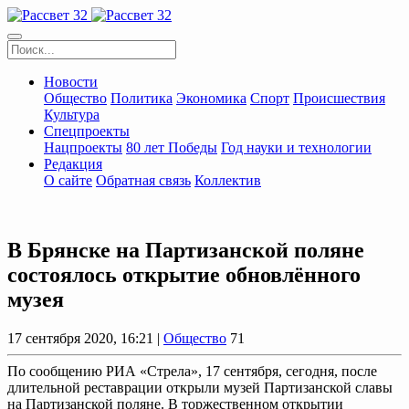
Новости
Общество
Политика
Экономика
Спорт
Происшествия
Культура
Спецпроекты
Нацпроекты
80 лет Победы
Год науки и технологии
Редакция
О сайте
Обратная связь
Коллектив
В Брянске на Партизанской поляне
состоялось открытие обновлённого
музея
17 сентября 2020, 16:21 |
Общество
71
По сообщению РИА «Стрела», 17 сентября, сегодня, после
длительной реставрации открыли музей Партизанской славы
на Партизанской поляне. В торжественном открытии