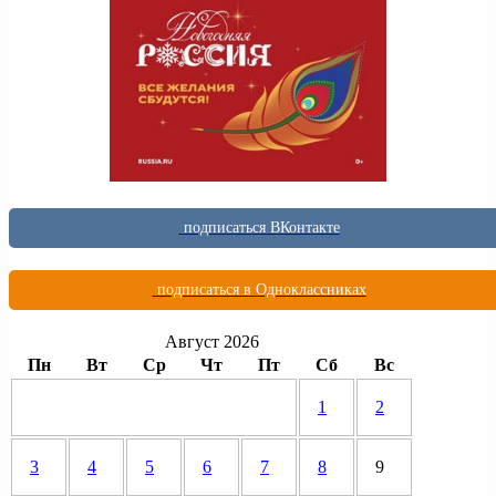
подписаться ВКонтакте
подписаться в Одноклассниках
Август 2026
Пн
Вт
Ср
Чт
Пт
Сб
Вс
1
2
3
4
5
6
7
8
9