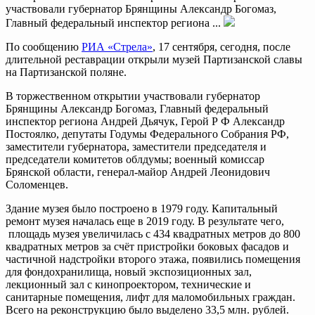
участвовали губернатор Брянщины Александр Богомаз,
Главный федеральный инспектор региона ...
По сообщению
РИА «Стрела»
, 17 сентября, сегодня, после
длительной реставрации открыли музей Партизанской славы
на Партизанской поляне.
В торжественном открытии участвовали губернатор
Брянщины Александр Богомаз, Главный федеральный
инспектор региона Андрей Дьячук, Герой Р Ф Александр
Постоялко, депутаты Годумы Федерального Собрания РФ,
заместители губернатора, заместители председателя и
председатели комитетов облдумы; военный комиссар
Брянской области, генерал-майор Андрей Леонидович
Соломенцев.
Здание музея было построено в 1979 году. Капитальный
ремонт музея началась еще в 2019 году. В результате чего,
площадь музея увеличилась с 434 квадратных метров до 800
квадратных метров за счёт пристройки боковых фасадов и
частичной надстройки второго этажа, появились помещения
для фондохранилища, новый экспозиционных зал,
лекционный зал с кинопроектором, технические и
санитарные помещения, лифт для маломобильных граждан.
Всего на реконструкцию было выделено 33,5 млн. рублей.