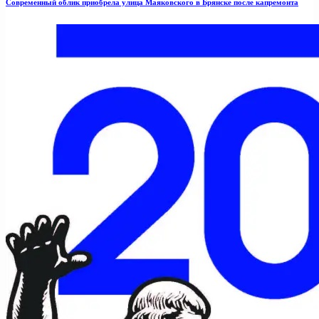
Современный облик приобрела улица Маяковского в Брянске после капремонта