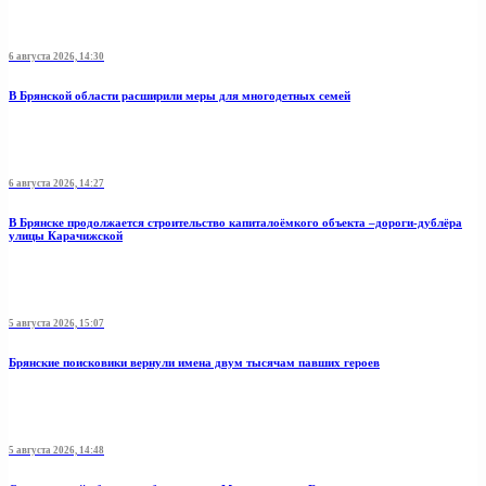
6 августа 2026, 14:30
В Брянской области расширили меры для многодетных семей
6 августа 2026, 14:27
В Брянске продолжается строительство капиталоёмкого объекта –дороги-дублёра
улицы Карачижской
5 августа 2026, 15:07
Брянские поисковики вернули имена двум тысячам павших героев
5 августа 2026, 14:48